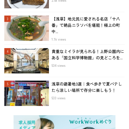
2.5k views
【浅草】地元民に愛される名店「十八
番」で絶品ニラソバを堪能！極上の町
中...
1.1k views
貴重なミイラが見られる！上野公園内に
ある「国立科学博物館」の見どころを...
534 views
浅草の避暑地3選｜食べ歩きで夏バテし
たら涼しい場所で存分に楽しもう！
533 views