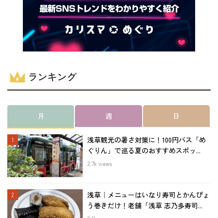
ランキング
月
週
日
浅草観光の暑さ対策に！100円バス「め
ぐりん」で巡る夏のおすすめスポッ...
2.7k views
浅草｜メニューはいなり寿司とかんぴょ
う巻きだけ！老舗「浅草 志乃多寿司...