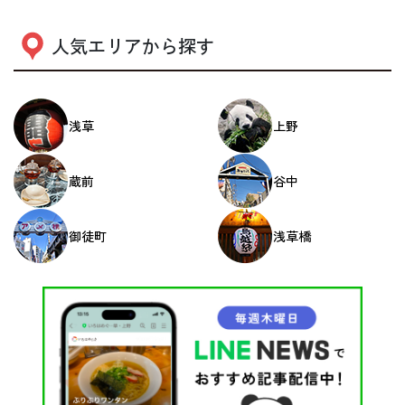
人気エリアから探す
浅草
上野
蔵前
谷中
御徒町
浅草橋