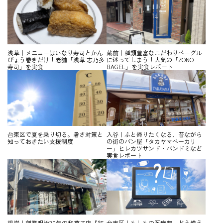
浅草｜メニューはいなり寿司とかん
蔵前｜種類豊富なこだわりベーグル
ぴょう巻きだけ！老舗「浅草 志乃多
に迷ってしまう！人気の「ZONO
寿司」を実食
BAGEL」を実食レポート
台東区で夏を乗り切る。暑さ対策と
入谷｜ふと帰りたくなる、昔ながら
知っておきたい支援制度
の街のパン屋「タカヤマベーカリ
ー」ヒレカツサンド・パンドミなど
実食レポート
根岸｜創業明治30年の和菓子店『紅
台東区｜もしもの医療費、どう備え