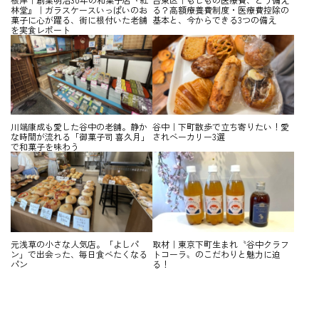
林堂』｜ガラスケースいっぱいのお
る？高額療養費制度・医療費控除の
菓子に心が躍る、街に根付いた老舗
基本と、今からできる3つの備え
を実食レポート
川端康成も愛した谷中の老舗。静か
谷中｜下町散歩で立ち寄りたい！愛
な時間が流れる「御菓子司 喜久月」
されベーカリー3選
で和菓子を味わう
元浅草の小さな人気店。「よしパ
取材｜東京下町生まれ〝谷中クラフ
ン」で出会った、毎日食べたくなる
トコーラ〟のこだわりと魅力に迫
パン
る！