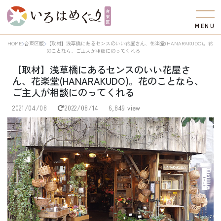
M
E
N
U
HOME
台東区版
【取材】浅草橋にあるセンスのいい花屋さん、花楽堂(HANARAKUDO)。花
のことなら、ご主人が相談にのってくれる
【取材】浅草橋にあるセンスのいい花屋さ
ん、花楽堂(HANARAKUDO)。花のことなら、
ご主人が相談にのってくれる
2021/04/08
2022/08/14
6,849 view