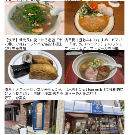
【浅草】地元民に愛される名店「十
浅草橋｜昼飲みにおすすめ！ビアバ
八番」で絶品ニラソバを堪能！極上
ー「HICRA.（ハイクラ）」のランチ
の町中華体験
プレートとクラフトビールを堪能
浅草｜メニューはいなり寿司とかん
【入谷】Craft Ramen BiTで独創的な
ぴょう巻きだけ！老舗「浅草 志乃多
塩らーめんを堪能！
寿司」を実食