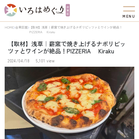
M
E
N
U
HOME
台東区版
【取材】浅草｜薪窯で焼き上げるナポリピッツァとワインが絶品！
PIZZERIA Kiraku
【取材】浅草｜薪窯で焼き上げるナポリピッ
ツァとワインが絶品！PIZZERIA Kiraku
2024/04/18
5,101 view