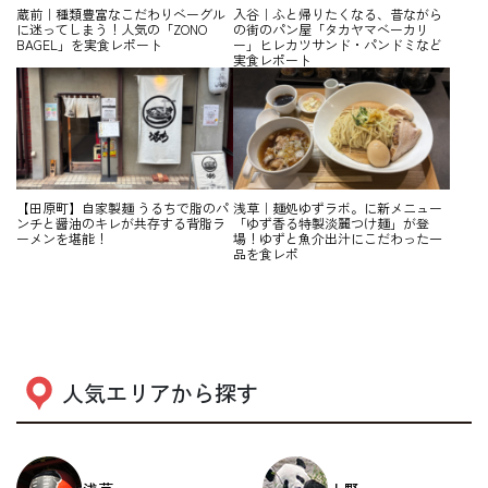
蔵前｜種類豊富なこだわりベーグル
入谷｜ふと帰りたくなる、昔ながら
に迷ってしまう！人気の「ZONO
の街のパン屋「タカヤマベーカリ
BAGEL」を実食レポート
ー」ヒレカツサンド・パンドミなど
実食レポート
【田原町】自家製麺 うるちで脂のパ
浅草｜麺処ゆずラボ。に新メニュー
ンチと醤油のキレが共存する背脂ラ
「ゆず香る特製淡麗つけ麺」が登
ーメンを堪能！
場！ゆずと魚介出汁にこだわった一
品を食レポ
人気エリアから探す