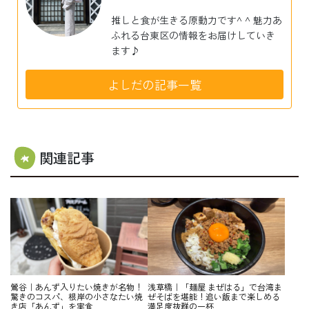
推しと食が生きる原動力です^ ^ 魅力あ
ふれる台東区の情報をお届けしていき
ます♪
よしだの記事一覧
関連記事
鶯谷｜あんず入りたい焼きが名物！
浅草橋｜「麺屋 まぜはる」で台湾ま
驚きのコスパ、根岸の小さなたい焼
ぜそばを堪能！追い飯まで楽しめる
き店「あんず」を実食
満足度抜群の一杯