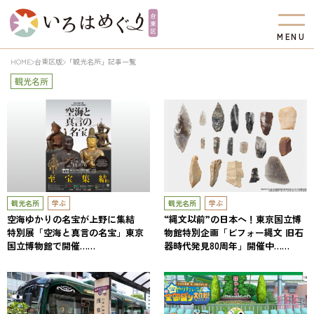
M
E
N
U
HOME
台東区版
「観光名所」記事一覧
観光名所
観光名所
学ぶ
観光名所
学ぶ
空海ゆかりの名宝が上野に集結
“縄文以前”の日本へ！東京国立博
特別展「空海と真言の名宝」東京
物館特別企画「ビフォー縄文 旧石
国立博物館で開催……
器時代発見80周年」開催中……