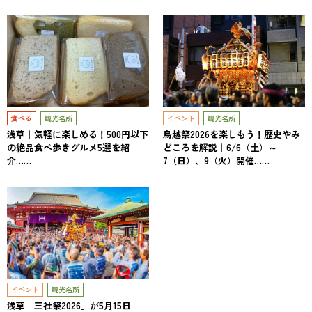
食べる
観光名所
イベント
観光名所
浅草｜気軽に楽しめる！500円以下
鳥越祭2026を楽しもう！歴史やみ
の絶品食べ歩きグルメ5選を紹
どころを解説｜6/6（土）～
介……
7（日）、9（火）開催……
イベント
観光名所
浅草「三社祭2026」が5月15日