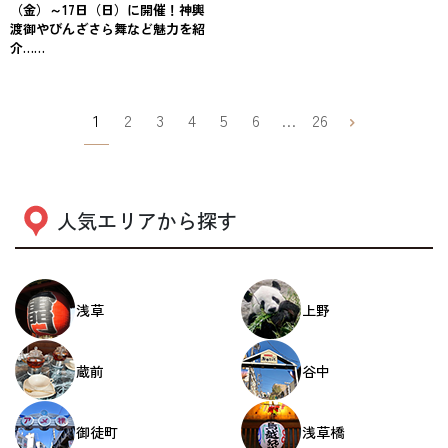
（金）～17日（日）に開催！神輿
渡御やびんざさら舞など魅力を紹
介……
1
2
3
4
5
6
…
26
人気エリアから探す
浅草
上野
蔵前
谷中
御徒町
浅草橋