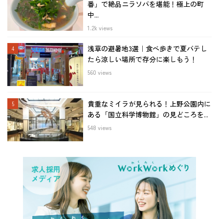
番」で絶品ニラソバを堪能！極上の町
中...
1.2k views
浅草の避暑地3選｜食べ歩きで夏バテし
たら涼しい場所で存分に楽しもう！
560 views
貴重なミイラが見られる！上野公園内に
ある「国立科学博物館」の見どころを...
548 views