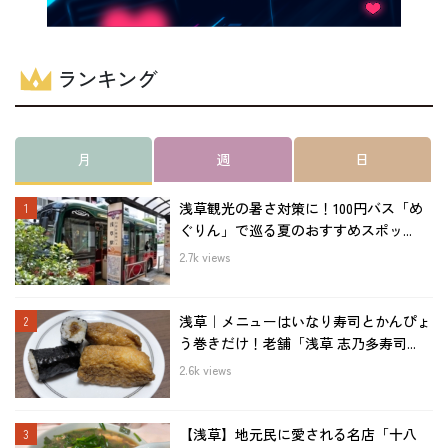
ランキング
月
週
日
浅草観光の暑さ対策に！100円バス「め
ぐりん」で巡る夏のおすすめスポッ...
2.7k views
浅草｜メニューはいなり寿司とかんぴょ
う巻きだけ！老舗「浅草 志乃多寿司...
2.6k views
【浅草】地元民に愛される名店「十八