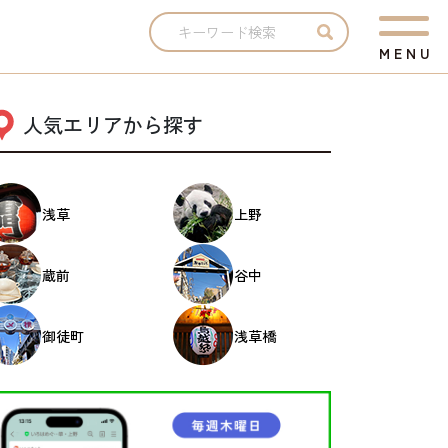
M
E
N
U
人気エリアから探す
浅草
上野
蔵前
谷中
御徒町
浅草橋