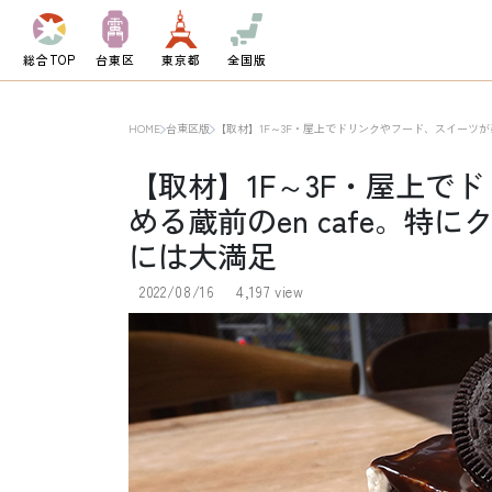
総合TOP
台東区
東京都
全国版
HOME
台東区版
【取材】1F～3F・屋上でドリンクやフード、スイーツが
【取材】1F～3F・屋上で
める蔵前のen cafe。
には大満足
2022/08/16
4,197 view