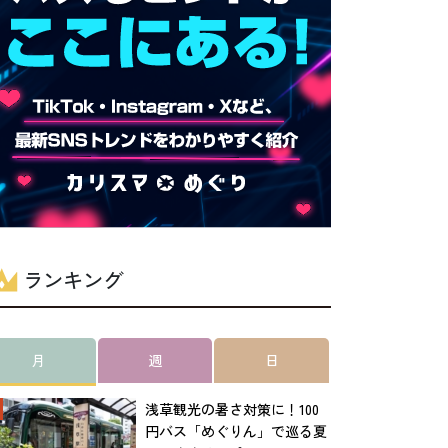
ランキング
月
週
日
浅草観光の暑さ対策に！100
円バス「めぐりん」で巡る夏