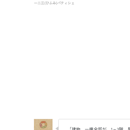
一二三(ひふみ)パティシェ
「建物、一棟全部が、1～3階、屋