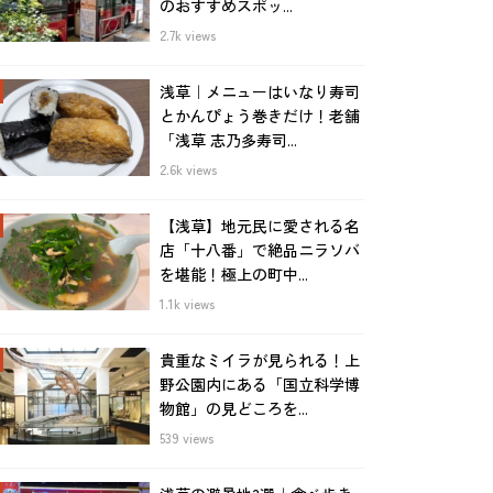
のおすすめスポッ...
2.7k views
浅草｜メニューはいなり寿司
とかんぴょう巻きだけ！老舗
「浅草 志乃多寿司...
2.6k views
【浅草】地元民に愛される名
店「十八番」で絶品ニラソバ
を堪能！極上の町中...
1.1k views
貴重なミイラが見られる！上
野公園内にある「国立科学博
物館」の見どころを...
539 views