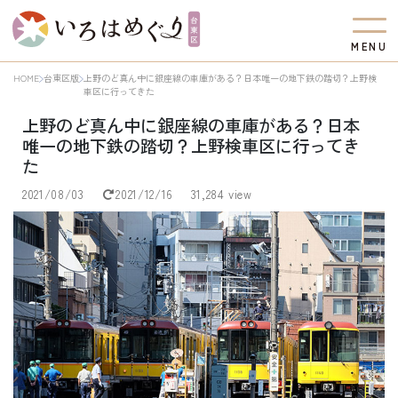
M
E
N
U
HOME
台東区版
上野のど真ん中に銀座線の車庫がある？日本唯一の地下鉄の踏切？上野検
車区に行ってきた
上野のど真ん中に銀座線の車庫がある？日本
唯一の地下鉄の踏切？上野検車区に行ってき
た
2021/08/03
2021/12/16
31,284 view