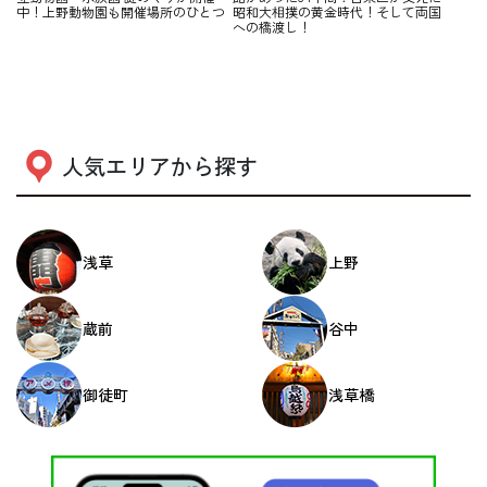
中！上野動物園も開催場所のひとつ
昭和大相撲の黄金時代！そして両国
への橋渡し！
人気エリアから探す
浅草
上野
蔵前
谷中
御徒町
浅草橋