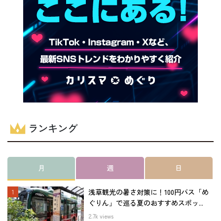
ランキング
月
週
日
浅草観光の暑さ対策に！100円バス「め
ぐりん」で巡る夏のおすすめスポッ...
2.7k views