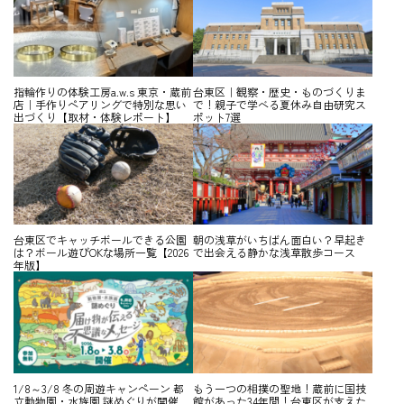
指輪作りの体験工房a.w.s 東京・蔵前
台東区｜観察・歴史・ものづくりま
店｜手作りペアリングで特別な思い
で！親子で学べる夏休み自由研究ス
出づくり【取材・体験レポート】
ポット7選
台東区でキャッチボールできる公園
朝の浅草がいちばん面白い？早起き
は？ボール遊びOKな場所一覧【2026
で出会える静かな浅草散歩コース
年版】
1/8～3/8 冬の周遊キャンペーン 都
もう一つの相撲の聖地！蔵前に国技
立動物園・水族園 謎めぐりが開催
館があった34年間！台東区が支えた