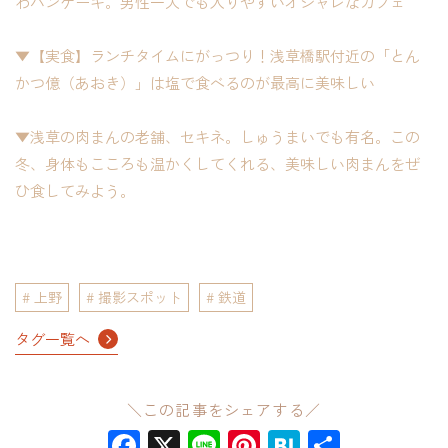
わパンケーキ。男性一人でも入りやすいオシャレなカフェ
▼【実食】ランチタイムにがっつり！浅草橋駅付近の「とん
かつ億（あおき）」は塩で食べるのが最高に美味しい
▼浅草の肉まんの老舗、セキネ。しゅうまいでも有名。この
冬、身体もこころも温かくしてくれる、美味しい肉まんをぜ
ひ食してみよう。
上野
撮影スポット
鉄道
タグ一覧へ
＼この記事をシェアする／
Facebook
X
Line
Pinterest
Hatena
共