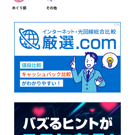
めぐり部
その他