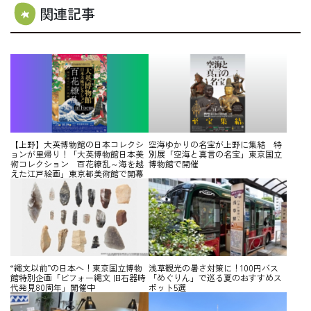
関連記事
【上野】大英博物館の日本コレクシ
空海ゆかりの名宝が上野に集結 特
ョンが里帰り！「大英博物館日本美
別展「空海と真言の名宝」東京国立
術コレクション 百花繚乱～海を越
博物館で開催
えた江戸絵画」東京都美術館で開幕
“縄文以前”の日本へ！東京国立博物
浅草観光の暑さ対策に！100円バス
館特別企画「ビフォー縄文 旧石器時
「めぐりん」で巡る夏のおすすめス
代発見80周年」開催中
ポット5選