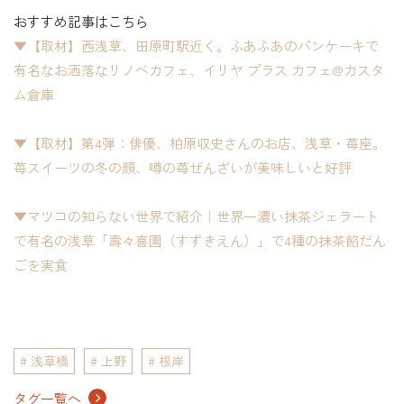
おすすめ記事はこちら
▼【取材】西浅草、田原町駅近く。ふあふあのパンケーキで
有名なお洒落なリノベカフェ、イリヤ プラス カフェ@カスタ
ム倉庫
▼【取材】第4弾：俳優、柏原収史さんのお店、浅草・苺座。
苺スイーツの冬の顔、噂の苺ぜんざいが美味しいと好評
▼マツコの知らない世界で紹介｜世界一濃い抹茶ジェラート
で有名の浅草「壽々喜園（すずきえん）」で4種の抹茶餡だん
ごを実食
浅草橋
上野
根岸
タグ一覧へ