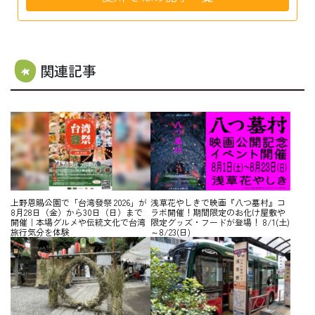
関連記事
上野恩賜公園で「台湾發祭 2026」が
浅草花やしきで映画『八つ墓村』コ
8月28日（金）から30日（日）まで
ラボ開催！期間限定のお化け屋敷や
開催｜本場グルメや伝統文化で台湾
限定グッズ・フードが登場！ 8/1(土)
旅行気分を体験
～8/23(日)