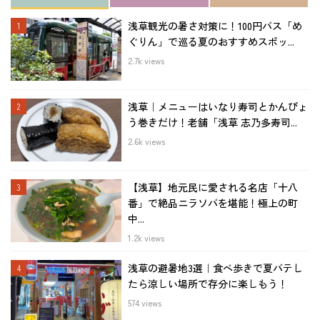
浅草観光の暑さ対策に！100円バス「め
ぐりん」で巡る夏のおすすめスポッ...
2.7k views
浅草｜メニューはいなり寿司とかんぴょ
う巻きだけ！老舗「浅草 志乃多寿司...
2.6k views
【浅草】地元民に愛される名店「十八
番」で絶品ニラソバを堪能！極上の町
中...
1.2k views
浅草の避暑地3選｜食べ歩きで夏バテし
たら涼しい場所で存分に楽しもう！
574 views