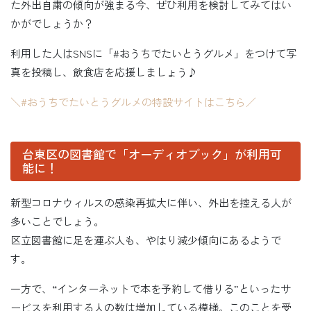
た外出自粛の傾向が強まる今、ぜひ利用を検討してみてはい
かがでしょうか？
利用した人はSNSに「#おうちでたいとうグルメ」をつけて写
真を投稿し、飲食店を応援しましょう♪
＼#おうちでたいとうグルメの特設サイトはこちら／
台東区の図書館で「オーディオブック」が利用可
能に！
新型コロナウィルスの感染再拡大に伴い、外出を控える人が
多いことでしょう。
区立図書館に足を運ぶ人も、やはり減少傾向にあるようで
す。
一方で、“インターネットで本を予約して借りる”といったサ
ービスを利用する人の数は増加している模様。このことを受