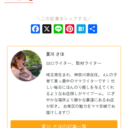
＼この記事をシェアする／
Facebook
X
Line
Pinterest
Hatena
共
有
夏川 さほ
SEOライター、取材ライター
埼玉県生まれ、神奈川県在住。 4人の子
育て真っ最中のママライターです！ 忙
しい毎日にほんのり癒しを与えてくれ
るようなお店探しがマイブーム。 にぎ
やかな場所より静かな裏道にあるお店
が好き。 台東区の魅力をママ目線でお
届けします♡
夏川 さほの記事一覧