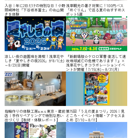
入谷｜年に2日だけの特別な日！小野
浅草観光の暑さ対策に！100円バス
照崎神社「下谷坂本富士」のお山開
「めぐりん」で巡る夏のおすすめス
きを体験
ポット5選
涼しい夜の遊園地を満喫！浅草花や
『新劇場版☆ケロロ軍曹 復活して速
しき「夏やしきの夜2026」が8/1(土)
攻地球滅亡の危機であります！』×
～8/23(日)開催
浅草花やしきコラボレーションイベ
ントが開催！7/15(水)～8/31(月)
指輪作りの体験工房a.w.s 東京・蔵前
第75回「うえの夏まつり」2026｜見
店｜手作りペアリングで特別な思い
どころ・イベント情報・アクセスま
出づくり【取材・体験レポート】
とめ【7/10～8/11】