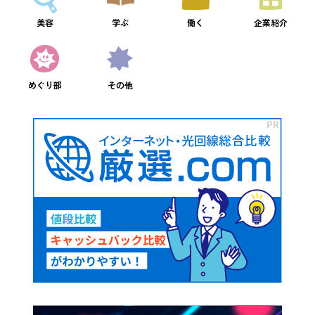
美容
学ぶ
働く
企業紹介
めぐり部
その他