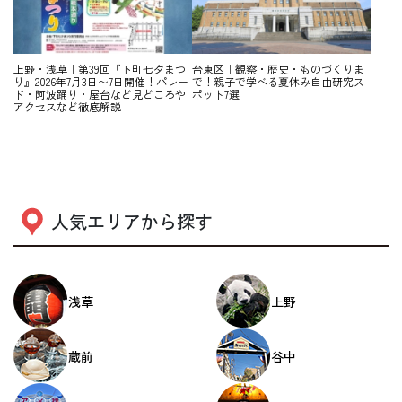
上野・浅草｜第39回『下町七夕まつ
台東区｜観察・歴史・ものづくりま
り』2026年7月3日〜7日開催！パレー
で！親子で学べる夏休み自由研究ス
ド・阿波踊り・屋台など見どころや
ポット7選
アクセスなど徹底解説
人気エリアから探す
浅草
上野
蔵前
谷中