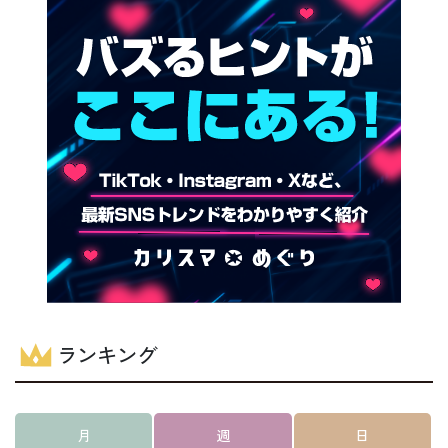
ランキング
月
週
日