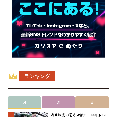
ランキング
月
週
日
浅草観光の暑さ対策に！100円バス