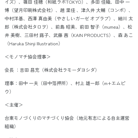
イズ）、篠田 佳穂（和紙ラボTOKYO）、多田 佳織、田中 一
博（望月印刷株式会社）、趙 里佳 、津久井 大輔（コンポ）、
中村洋基、西澤 真由美（やさしいガーゼ オブラブ）、細川 太
郎（株式会社タロヲ）、前島 昭美、前田 智子（mumea）、松
井 美樹、三田村 蕗子、武藤 茜（KAIN PRODUCTS）、森 あこ
（Haruka Shinji Illustration）
＜モノマチ協会理事＞
会長 ：吉田 昌充（株式会社ラモーダヨシダ）
理事：田中 一夫（田中箔押所）、村上 雄一郎（m+エムピ
ウ）
＜主催＞
台東モノづくりのマチづくり協会（地元有志による自主運営
組織）