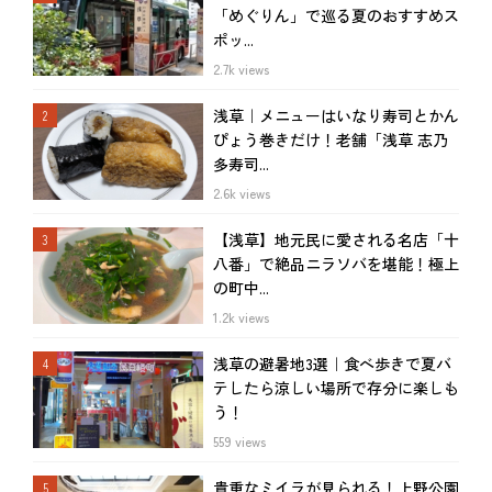
「めぐりん」で巡る夏のおすすめス
ポッ...
2.7k views
浅草｜メニューはいなり寿司とかん
ぴょう巻きだけ！老舗「浅草 志乃
多寿司...
2.6k views
【浅草】地元民に愛される名店「十
八番」で絶品ニラソバを堪能！極上
の町中...
1.2k views
浅草の避暑地3選｜食べ歩きで夏バ
テしたら涼しい場所で存分に楽しも
う！
559 views
貴重なミイラが見られる！上野公園