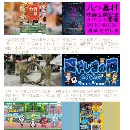
上野恩賜公園で「台湾發祭 2026」が
浅草花やしきで映画『八つ墓村』コ
8月28日（金）から30日（日）まで
ラボ開催！期間限定のお化け屋敷や
開催｜本場グルメや伝統文化で台湾
限定グッズ・フードが登場！ 8/1(土)
旅行気分を体験
～8/23(日)
入谷｜年に2日だけの特別な日！小野
涼しい夜の遊園地を満喫！浅草花や
照崎神社「下谷坂本富士」のお山開
しき「夏やしきの夜2026」が8/1(土)
きを体験
～8/23(日)開催