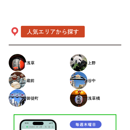
人気エリアから探す
浅草
上野
蔵前
谷中
御徒町
浅草橋