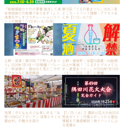
『新劇場版☆ケロロ軍曹 復活して速
第75回「うえの夏まつり」2026｜見
攻地球滅亡の危機であります！』×
どころ・イベント情報・アクセスま
浅草花やしきコラボレーションイベ
とめ【7/10～8/11】
ントが開催！7/15(水)～8/31(月)
上野・浅草｜第39回『下町七夕まつ
上野・御徒町｜全国16酒蔵・64銘柄
り』2026年7月3日〜7日開催！パレー
以上が集結！「ふるさとグルメてら
ド・阿波踊り・屋台など見どころや
す～夏酒まつり～」が2026年7月18日
アクセスなど徹底解説
（土）～20日（月）に開催
浅草｜子どもも大人も楽しめる「お
【7／25（土）】隅田川花火大会2026
祭りBBQビアガーデン 浅草エキミセ
完全ガイド｜穴場スポットから屋台
屋台村」の魅力を紹介
情報まで徹底解説！他イベントによ
る混雑も