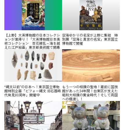
【上野】大英博物館の日本コレクシ
空海ゆかりの名宝が上野に集結 特
ョンが里帰り！「大英博物館日本美
別展「空海と真言の名宝」東京国立
術コレクション 百花繚乱～海を越
博物館で開催
えた江戸絵画」東京都美術館で開幕
“縄文以前”の日本へ！東京国立博物
もう一つの相撲の聖地！蔵前に国技
館特別企画「ビフォー縄文 旧石器時
館があった34年間！台東区が支えた
代発見80周年」開催中
昭和大相撲の黄金時代！そして両国
への橋渡し！