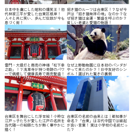
日本中を虜にした昭和の爆笑王！初
招き猫のルーツは台東区！？なぜ今
代林家三平が愛した台東区根岸！
戸は「招き猫発祥の地」なのか？な
人々と共に笑い、歩んだ伝説が今も
ぜ招き猫は金運・繁盛を呼ぶのか？
息づく街！
貧しい老婆と愛猫の物語！
雷門・大提灯と商売の神様「松下幸
なぜ上野動物園に日本初のパンダが
之助」！？浅草寺が持つ奇跡のパワ
やって来たのか？！日中友好のシン
ーで病癒して健康長寿で商売繫盛！
ボル！選ばれた驚きの裏側
台東区を舞台にした浮世絵！小粋な
台東区の名前の由来とは｜都知事が
江戸っ子たちが愛した江戸の名所を
命名？「台東」は古代中国では縁起
当代随一の絵師たちが熱く華やかに
が良い言葉！ 実は小学校の名前だっ
描く！
た？