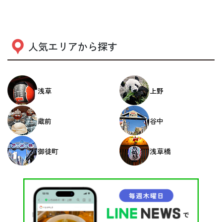
人気エリアから探す
浅草
上野
蔵前
谷中
御徒町
浅草橋