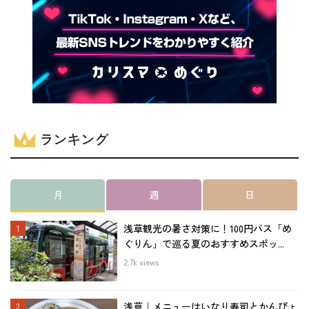
ランキング
月
週
日
浅草観光の暑さ対策に！100円バス「め
ぐりん」で巡る夏のおすすめスポッ...
2.7k views
浅草｜メニューはいなり寿司とかんぴょ