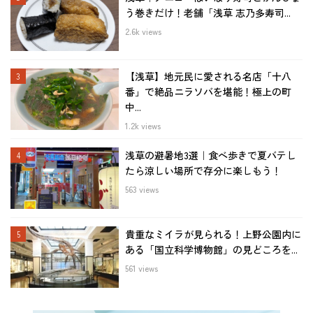
う巻きだけ！老舗「浅草 志乃多寿司...
2.6k views
【浅草】地元民に愛される名店「十八
番」で絶品ニラソバを堪能！極上の町
中...
1.2k views
浅草の避暑地3選｜食べ歩きで夏バテし
たら涼しい場所で存分に楽しもう！
563 views
貴重なミイラが見られる！上野公園内に
ある「国立科学博物館」の見どころを...
561 views