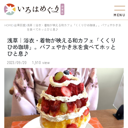
M
E
N
U
HOME
台東区版
浅草｜浴衣・着物が映える和カフェ「くくりひめ珈琲」。パフェやかき氷
を食べてホッとひと息♪
浅草｜浴衣・着物が映える和カフェ「くくり
ひめ珈琲」。パフェやかき氷を食べてホッと
ひと息♪
2023/09/20
1,910 view