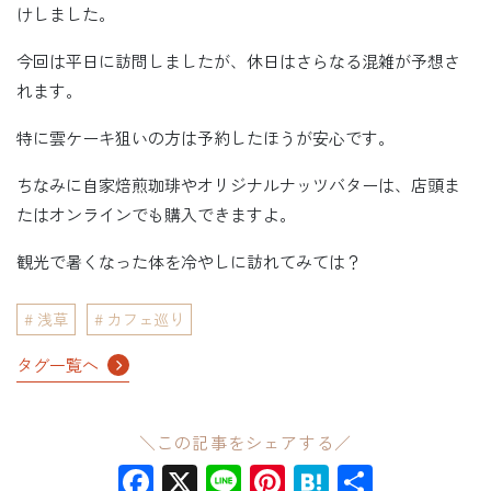
けしました。
今回は平日に訪問しましたが、休日はさらなる混雑が予想さ
れます。
特に雲ケーキ狙いの方は予約したほうが安心です。
ちなみに自家焙煎珈琲やオリジナルナッツバターは、店頭ま
たはオンラインでも購入できますよ。
観光で暑くなった体を冷やしに訪れてみては？
浅草
カフェ巡り
タグ一覧へ
＼この記事をシェアする／
Facebook
X
Line
Pinterest
Hatena
共