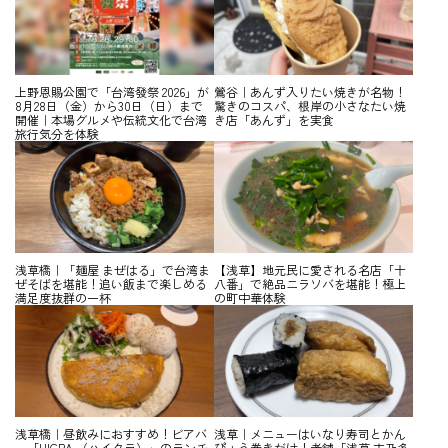
上野恩賜公園で「台湾發祭 2026」が
鶯谷｜あんず入りたい焼きが名物！
8月28日（金）から30日（日）まで
驚きのコスパ、根岸の小さなたい焼
開催｜本場グルメや伝統文化で台湾
き店「あんず」を実食
旅行気分を体験
浅草橋｜「麺屋 まぜはる」で台湾ま
【浅草】地元民に愛される名店「十
ぜそばを堪能！追い飯まで楽しめる
八番」で絶品ニラソバを堪能！極上
満足度抜群の一杯
の町中華体験
浅草橋｜昼飲みにおすすめ！ビアバ
浅草｜メニューはいなり寿司とかん
ー「HICRA.（ハイクラ）」のランチ
ぴょう巻きだけ！老舗「浅草 志乃多