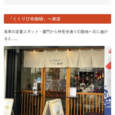
「くくりひめ珈琲」へ来店
浅草の定番スポット・雷門から仲見世通りの路地へ左に曲が
ると……