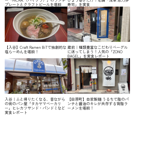
プレートとクラフトビールを堪能
寿司」を実食
【入谷】Craft Ramen BiTで独創的な
蔵前｜種類豊富なこだわりベーグル
塩らーめんを堪能！
に迷ってしまう！人気の「ZONO
BAGEL」を実食レポート
入谷｜ふと帰りたくなる、昔ながら
【田原町】自家製麺 うるちで脂のパ
の街のパン屋「タカヤマベーカリ
ンチと醤油のキレが共存する背脂ラ
ー」ヒレカツサンド・パンドミなど
ーメンを堪能！
実食レポート