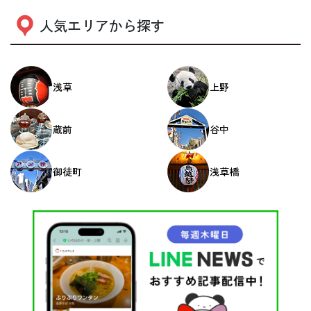
人気エリアから探す
浅草
上野
蔵前
谷中
御徒町
浅草橋