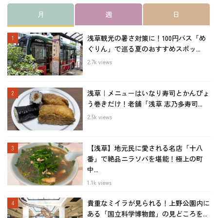
月
週
日
浅草観光の暑さ対策に！100円バス「め
ぐりん」で巡る夏のおすすめスポッ...
2.7k views
浅草｜メニューはいなり寿司とかんぴょ
う巻きだけ！老舗「浅草 志乃多寿司...
2.5k views
【浅草】地元民に愛される名店「十八
番」で絶品ニラソバを堪能！極上の町
中...
1.1k views
貴重なミイラが見られる！上野公園内に
ある「国立科学博物館」の見どころを...