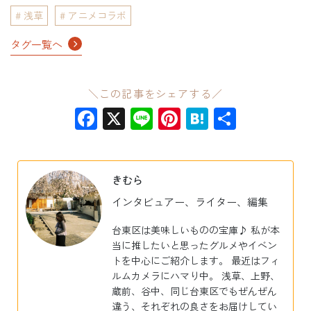
浅草
アニメコラボ
タグ一覧へ
＼この記事をシェアする／
Facebook
X
Line
Pinterest
Hatena
共
有
きむら
インタビュアー、ライター、編集
台東区は美味しいものの宝庫♪ 私が本
当に推したいと思ったグルメやイベン
トを中心にご紹介します。 最近はフィ
ルムカメラにハマり中。 浅草、上野、
蔵前、谷中、同じ台東区でもぜんぜん
違う、それぞれの良さをお届けしてい