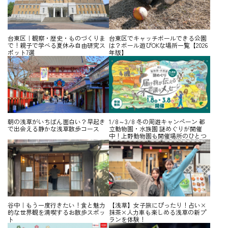
台東区｜観察・歴史・ものづくりま
台東区でキャッチボールできる公園
で！親子で学べる夏休み自由研究ス
は？ボール遊びOKな場所一覧【2026
ポット7選
年版】
朝の浅草がいちばん面白い？早起き
1/8～3/8 冬の周遊キャンペーン 都
で出会える静かな浅草散歩コース
立動物園・水族園 謎めぐりが開催
中！上野動物園も開催場所のひとつ
谷中｜もう一度行きたい！食と魅力
【浅草】女子旅にぴったり！占い×
的な世界観を満喫するお散歩スポッ
抹茶×人力車も楽しめる浅草の新プ
ト
ランを体験！