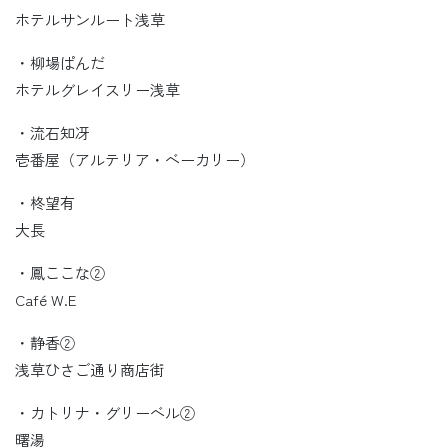
ホテルサンルート浅草
・柳場ぱんだ
ホテルグレイスリー浅草
・流石知冴
壱番屋（アルテリア・ベーカリー）
・柊望有
大長
・鳳ここな②
Café W.E
・静香②
浅草ひさご通り商店街
・カトリナ・グリーベル②
曙湯