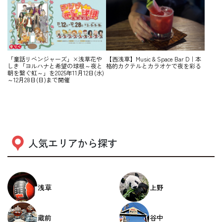
「童話リベンジャーズ」×浅草花や
【西浅草】Music & Space Bar D｜本
しき「ヨルハナと希望の球根～夜と
格的カクテルとカラオケで夜を彩る
朝を繋ぐ虹～」を2025年11月12日(水)
～12月28日(日)まで開催
人気エリアから探す
浅草
上野
蔵前
谷中