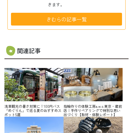
きます。
きむらの記事一覧
関連記事
浅草観光の暑さ対策に！100円バス
指輪作りの体験工房a.w.s 東京・蔵前
「めぐりん」で巡る夏のおすすめス
店｜手作りペアリングで特別な思い
ポット5選
出づくり【取材・体験レポート】