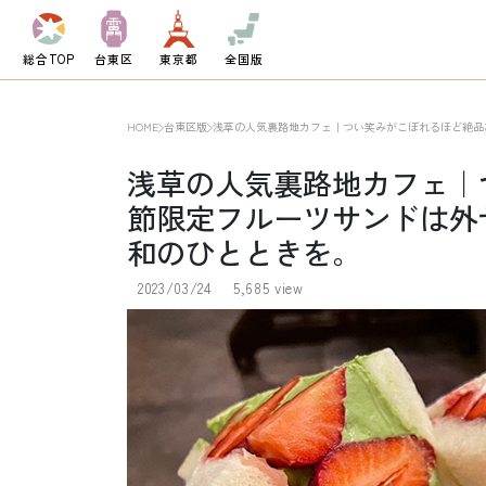
総合TOP
台東区
東京都
全国版
HOME
台東区版
浅草の人気裏路地カフェ｜つい笑みがこぼれるほど絶品
浅草の人気裏路地カフェ｜
節限定フルーツサンドは外
和のひとときを。
2023/03/24
5,685 view