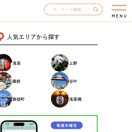
M
E
N
U
人気エリアから探す
浅草
上野
蔵前
谷中
御徒町
浅草橋