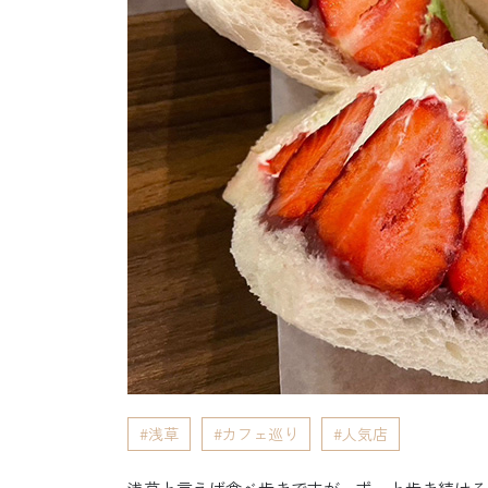
浅草
カフェ巡り
人気店