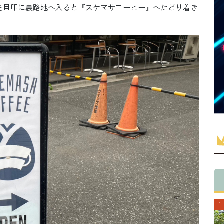
板を目印に裏路地へ入ると『スケマサコーヒー』へたどり着き