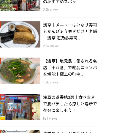
のおすすめスポッ...
2.7k views
浅草｜メニューはいなり寿司
とかんぴょう巻きだけ！老舗
「浅草 志乃多寿司...
2.6k views
【浅草】地元民に愛される名
店「十八番」で絶品ニラソバ
を堪能！極上の町中...
1.2k views
浅草の避暑地3選｜食べ歩き
で夏バテしたら涼しい場所で
存分に楽しもう！
581 views