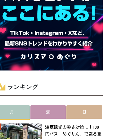
ランキング
月
週
日
浅草観光の暑さ対策に！100
円バス「めぐりん」で巡る夏