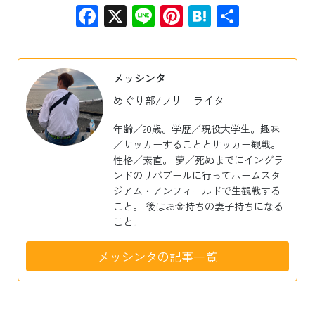
Facebook
X
Line
Pinterest
Hatena
共
有
メッシンタ
めぐり部/フリーライター
年齢／20歳。学歴／現役大学生。趣味
／サッカーすることとサッカー観戦。
性格／素直。 夢／死ぬまでにイングラ
ンドのリバプールに行ってホームスタ
ジアム・アンフィールドで生観戦する
こと。 後はお金持ちの妻子持ちになる
こと。
メッシンタの記事一覧