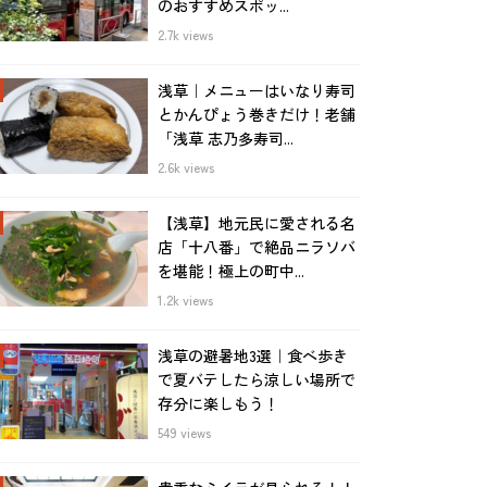
のおすすめスポッ...
2.7k views
浅草｜メニューはいなり寿司
とかんぴょう巻きだけ！老舗
「浅草 志乃多寿司...
2.6k views
【浅草】地元民に愛される名
店「十八番」で絶品ニラソバ
を堪能！極上の町中...
1.2k views
浅草の避暑地3選｜食べ歩き
で夏バテしたら涼しい場所で
存分に楽しもう！
549 views