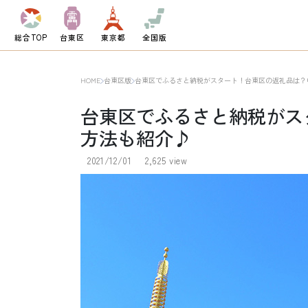
総合TOP
台東区
東京都
全国版
HOME
台東区版
台東区でふるさと納税がスタート！台東区の返礼品は？
台東区でふるさと納税がス
方法も紹介♪
2021/12/01
2,625 view