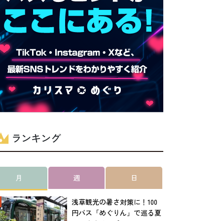
ランキング
月
週
日
浅草観光の暑さ対策に！100
円バス「めぐりん」で巡る夏