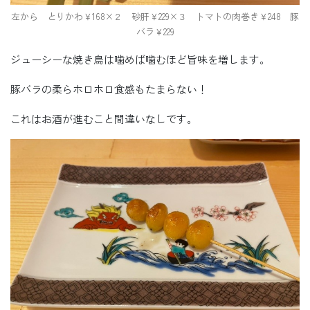
左から とりかわ￥168×２ 砂肝￥229×３ トマトの肉巻き￥248 豚
バラ￥229
ジューシーな焼き鳥は噛めば噛むほど旨味を増します。
豚バラの柔らホロホロ食感もたまらない！
これはお酒が進むこと間違いなしです。