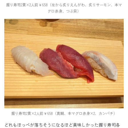
握り寿司2貫×2人前￥658（左から炙りえんがわ、炙りサーモン、本マ
グロ赤身、つぶ貝）
握り寿司2貫×2人前￥658（真鯛、本マグロ赤身×2、カンパチ）
どれもほっぺが落ちそうになるほど美味しかった握り寿司各