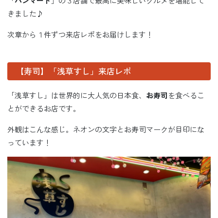
「
ハンマート
」の３店舗で最高に美味しいグルメを堪能して
きました♪
次章から１件ずつ来店レポをお届けします！
【寿司】「浅草すし」来店レポ
「浅草すし」は世界的に大人気の日本食、
お寿司
を食べるこ
とができるお店です。
外観はこんな感じ。ネオンの文字とお寿司マークが目印にな
っています！