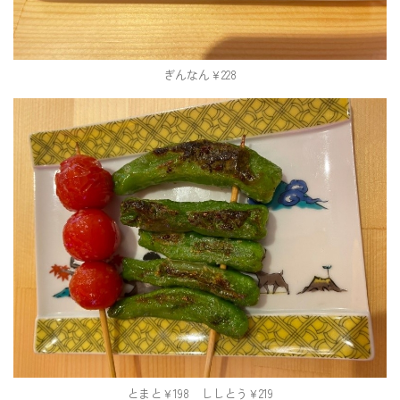
ぎんなん￥228
とまと￥198 ししとう￥219