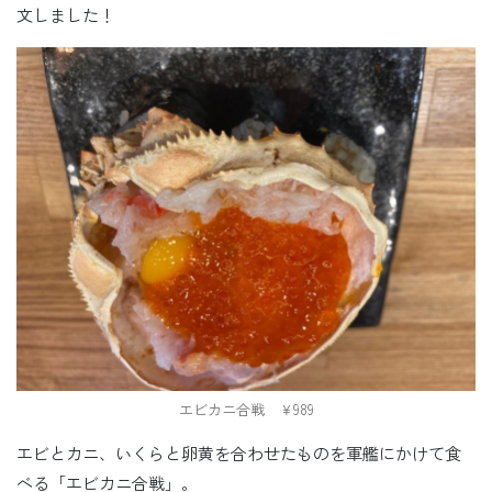
文しました！
エビカニ合戦 ￥989
エビとカニ、いくらと卵黄を合わせたものを軍艦にかけて食
べる「エビカニ合戦」。