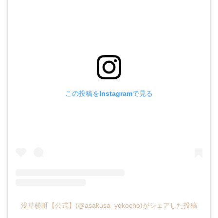
この投稿をInstagramで見る
浅草横町【公式】(@asakusa_yokocho)がシェアした投稿