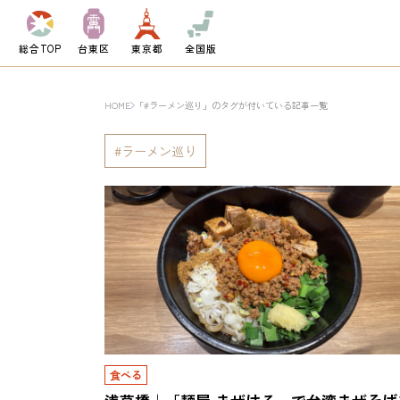
総合TOP
台東区
東京都
全国版
HOME
「#ラーメン巡り」のタグが付いている記事一覧
ラーメン巡り
食べる