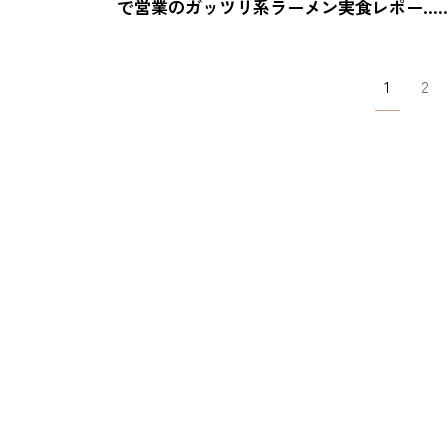
で営業のガッツリ系ラーメン実食レポー…
投
1
2
稿
ナ
ビ
ゲ
ー
シ
ョ
ン