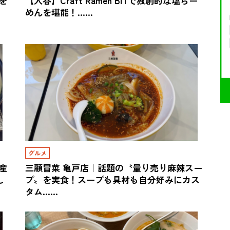
を
【入谷】Craft Ramen BiTで独創的な塩らー
めんを堪能！……
グルメ
産
三顧冒菜 亀戸店｜話題の〝量り売り麻辣スー
し
プ〟を実食！スープも具材も自分好みにカス
タム……