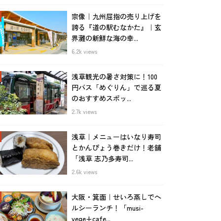
宗像｜九州屈指の売り上げを
誇る『道の駅むなかた』｜玄
界灘の新鮮な海の幸...
6.2k views
浅草観光の暑さ対策に！100
円バス「めぐりん」で巡る夏
のおすすめスポッ...
2.7k views
浅草｜メニューはいなり寿司
とかんぴょう巻きだけ！老舗
「浅草 志乃多寿司...
2.6k views
大阪・箕面｜せいろ蒸しでヘ
ルシーランチ！「musi-
vege+cafe...