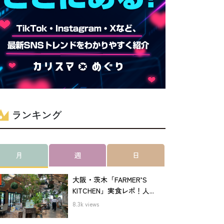
ランキング
月
週
日
大阪・茨木「FARMER’S
KITCHEN」実食レポ！人...
8.3k views