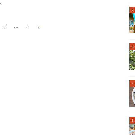
…
3
…
5
>