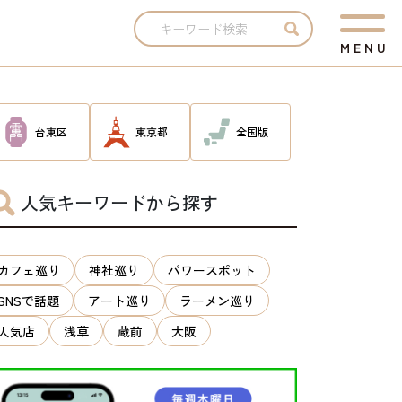
M
E
N
U
台東区
東京都
全国版
人気キーワードから探す
カフェ巡り
神社巡り
パワースポット
SNSで話題
アート巡り
ラーメン巡り
人気店
浅草
蔵前
大阪