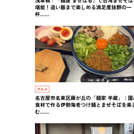
浅草橋｜「麺屋 まぜはる」で台湾まぜそば
堪能！追い飯まで楽しめる満足度抜群の一
杯……
グルメ
名古屋市名東区藤が丘の「麺家 半蔵」｜国
食材で作る伊勢海老つけ麺とまぜそばを楽
む……