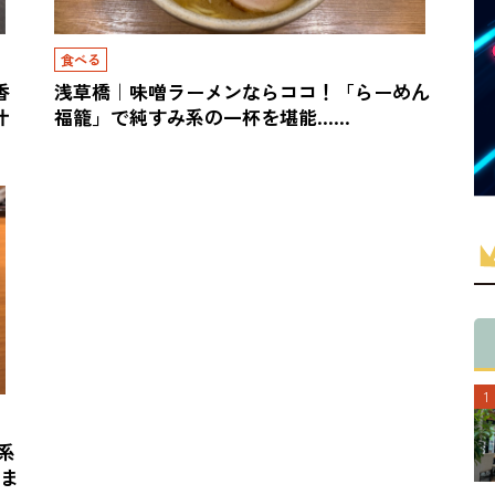
食べる
香
浅草橋｜味噌ラーメンならココ！「らーめん
汁
福籠」で純すみ系の一杯を堪能……
系
時ま