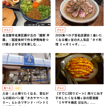
グルメ
グルメ
名古屋市名東区藤が丘の「麺家 半
2026食べログ百名店選出！通いた
蔵」｜国産食材で作る伊勢海老つ
くなる幡ヶ谷の大人気店「タイ料
け麺とまぜそばを楽しむ……
理 ミャオミャオ」……
食べる
お店
グルメ
入谷｜ふと帰りたくなる、昔なが
【すでに3回リピート】周りにおす
らの街のパン屋「タカヤマベーカ
すめしたくなる幡ヶ谷の居酒屋
リー」ヒレカツサンド・パンドミ
「ミヤザキ商店 はなれ」……