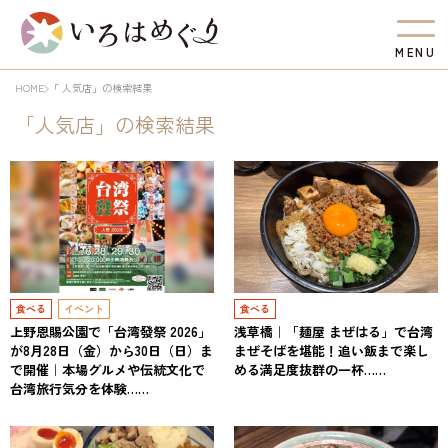
M
E
N
U
HOME
「 人気店」の検索結果
「人気店」の検索結果
食べる
イベント
食べる
上野恩賜公園で「台湾發祭 2026」
浅草橋｜「麺屋 まぜはる」で台湾
が8月28日（金）から30日（日）ま
まぜそばを堪能！追い飯まで楽し
で開催｜本場グルメや伝統文化で
める満足度抜群の一杯……
台湾旅行気分を体験……