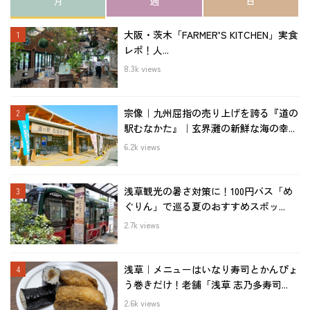
月
週
日
大阪・茨木「FARMER’S KITCHEN」実食
レポ！人...
8.3k views
宗像｜九州屈指の売り上げを誇る『道の
駅むなかた』｜玄界灘の新鮮な海の幸...
6.2k views
浅草観光の暑さ対策に！100円バス「め
ぐりん」で巡る夏のおすすめスポッ...
2.7k views
浅草｜メニューはいなり寿司とかんぴょ
う巻きだけ！老舗「浅草 志乃多寿司...
2.6k views