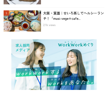
大阪・箕面｜せいろ蒸しでヘルシーラン
チ！「musi-vege+cafe...
2.1k views