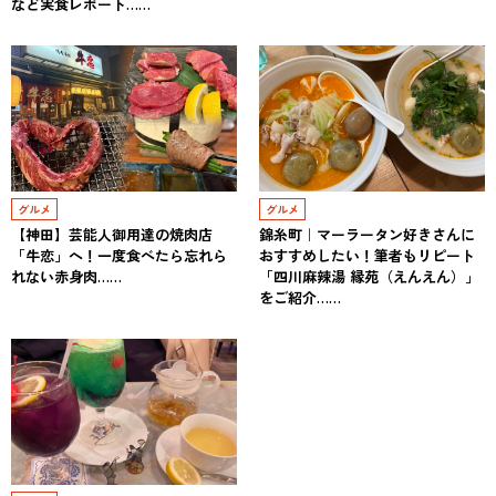
など実食レポート……
グルメ
グルメ
【神田】芸能人御用達の焼肉店
錦糸町｜マーラータン好きさんに
「牛恋」へ！一度食べたら忘れら
おすすめしたい！筆者もリピート
れない赤身肉……
「四川麻辣湯 縁苑（えんえん）」
をご紹介……