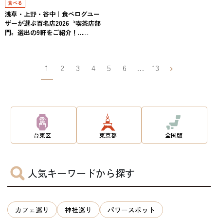
食べる
浅草・上野・谷中｜食べログユー
ザーが選ぶ百名店2026〝喫茶店部
門〟選出の9軒をご紹介！……
1
2
3
4
5
6
…
13
台東区
東京都
全国版
人気キーワードから探す
カフェ巡り
神社巡り
パワースポット