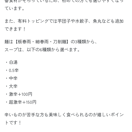
番食材がそろっているため、初めての方でも選びやすくなっ
ています。
また、有料トッピングでは芋団子や水餃子、魚丸なども追加
できます！
麺は【板春雨・細春雨・刀削麺】の3種類から、
スープは、以下の6種類から選べます。
・白湯
・0.5辛
・中辛
・大辛
・激辛+100円
・超激辛+150円
辛いものが苦手な方も美味しく食べられるのが嬉しいポイン
トです！