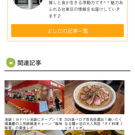
推しと食が生きる原動力です^ ^ 魅力あ
ふれる台東区の情報をお届けしていき
ます♪
よしだの記事一覧
関連記事
池袋｜ヨドバシ池袋にオープン！本
2026食べログ百名店選出！通いたく
場重慶の人気麻辣湯チェーン「毎味
なる幡ヶ谷の大人気店「タイ料理 ミ
毎客」の実食レポ
ャオミャオ」