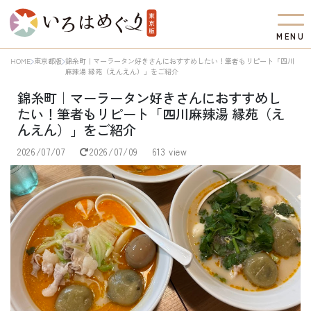
M
E
N
U
HOME
東京都版
錦糸町｜マーラータン好きさんにおすすめしたい！筆者もリピート「四川
麻辣湯 縁苑（えんえん）」をご紹介
錦糸町｜マーラータン好きさんにおすすめし
たい！筆者もリピート「四川麻辣湯 縁苑（え
んえん）」をご紹介
2026/07/07
2026/07/09
613 view