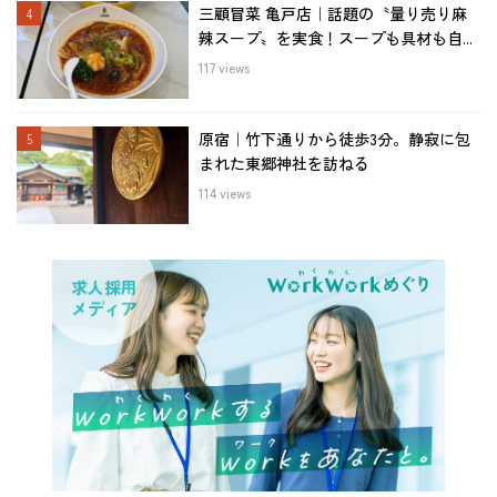
三顧冒菜 亀戸店｜話題の〝量り売り麻
辣スープ〟を実食！スープも具材も自...
117 views
原宿｜竹下通りから徒歩3分。静寂に包
まれた東郷神社を訪ねる
114 views