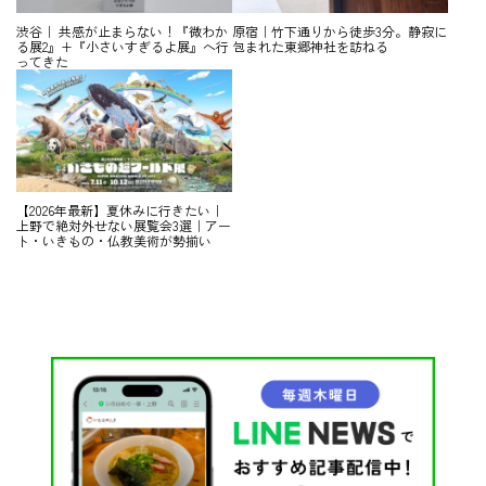
渋谷｜ 共感が止まらない！『微わか
原宿｜竹下通りから徒歩3分。静寂に
る展2』+『小さいすぎるよ展』へ行
包まれた東郷神社を訪ねる
ってきた
【2026年最新】夏休みに行きたい｜
上野で絶対外せない展覧会3選｜アー
ト・いきもの・仏教美術が勢揃い