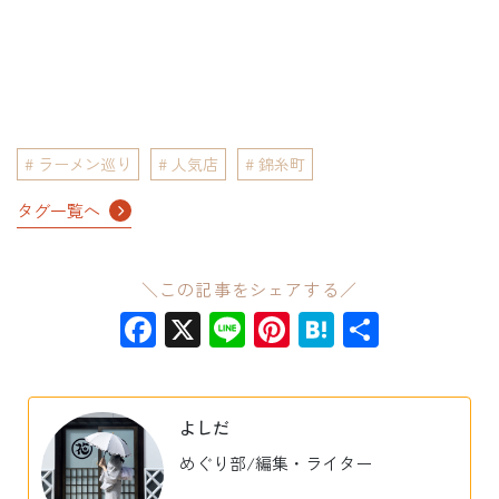
ラーメン巡り
人気店
錦糸町
タグ一覧へ
＼この記事をシェアする／
Facebook
X
Line
Pinterest
Hatena
共
有
よしだ
めぐり部/編集・ライター