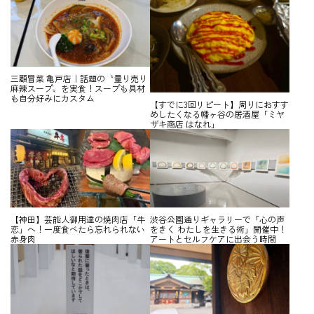
三顧冒菜 亀戸店｜話題の〝量り売り
麻辣スープ〟を実食！スープも具材
も自分好みにカスタム
【すでに3回リピート】周りにおすす
めしたくなる幡ヶ谷の居酒屋「ミヤ
ザキ商店 はなれ」
【神田】芸能人御用達の焼肉店「牛
渋谷公園通りギャラリーで「心の声
恋」へ！一度食べたら忘れられない
をきく わたしを生きる術」開催中！
赤身肉
アートとセルフケアに出会う時間