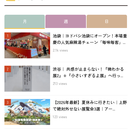
月
週
日
池袋｜ヨドバシ池袋にオープン！本場重
慶の人気麻辣湯チェーン「毎味毎客」...
2.1k views
渋谷｜ 共感が止まらない！『微わかる
展2』+『小さいすぎるよ展』へ行っ...
213 views
【2026年最新】夏休みに行きたい｜上野
で絶対外せない展覧会3選｜アー...
123 views