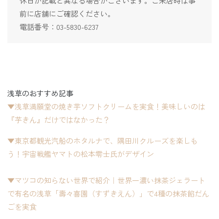
休日が記載と異なる場合がございます。ご来店時は事
前に店舗にご確認ください。
電話番号：03-5830-6237
浅草のおすすめ記事
▼浅草満願堂の焼き芋ソフトクリームを実食！美味しいのは
『芋きん』だけではなかった？
▼東京都観光汽船のホタルナで、隅田川クルーズを楽しも
う！宇宙戦艦ヤマトの松本零士氏がデザイン
▼マツコの知らない世界で紹介｜世界一濃い抹茶ジェラート
で有名の浅草「壽々喜園（すずきえん）」で4種の抹茶餡だん
ごを実食