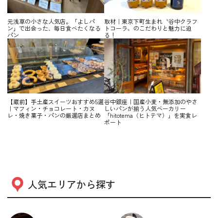
元浅草の小さな人気店。「よしパ
取材｜東京下町生まれ〝谷中クラフ
ン」で出会った、毎日食べたくなる
トコーラ〟のこだわりと魅力に迫
パン
る！
【蔵前】手土産スイーツおすすめ5選
谷中銀座｜国産小麦・無添加のやさ
｜マフィン・チョコレート・カヌ
しいパンが揃う人気ベーカリー
レ・焼き菓子・パンの厳選店まとめ
「hitotema（ヒトテマ）」を実食レ
ポート
人気エリアから探す