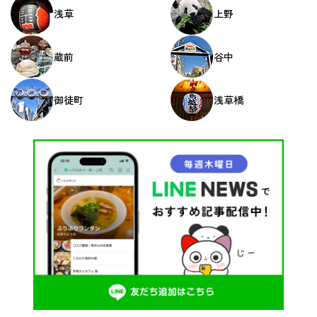
浅草
上野
蔵前
谷中
御徒町
浅草橋