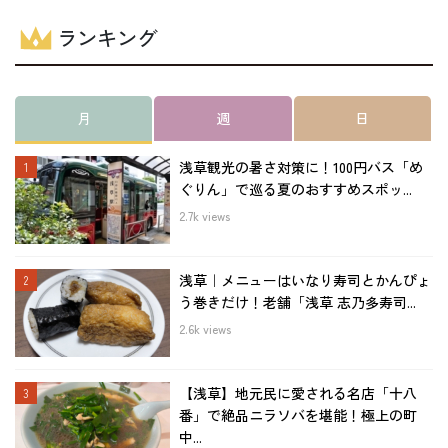
ランキング
月
週
日
浅草観光の暑さ対策に！100円バス「め
ぐりん」で巡る夏のおすすめスポッ...
2.7k views
浅草｜メニューはいなり寿司とかんぴょ
う巻きだけ！老舗「浅草 志乃多寿司...
2.6k views
【浅草】地元民に愛される名店「十八
番」で絶品ニラソバを堪能！極上の町
中...