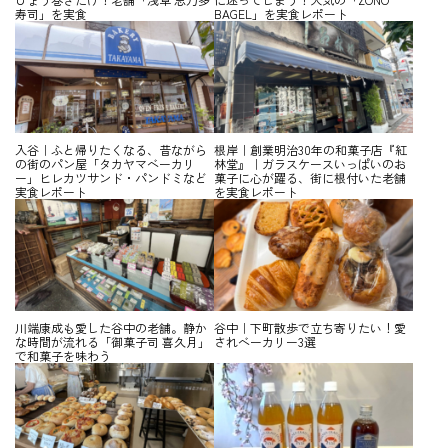
寿司」を実食
BAGEL」を実食レポート
入谷｜ふと帰りたくなる、昔ながら
根岸｜創業明治30年の和菓子店『紅
の街のパン屋「タカヤマベーカリ
林堂』｜ガラスケースいっぱいのお
ー」ヒレカツサンド・パンドミなど
菓子に心が躍る、街に根付いた老舗
実食レポート
を実食レポート
川端康成も愛した谷中の老舗。静か
谷中｜下町散歩で立ち寄りたい！愛
な時間が流れる「御菓子司 喜久月」
されベーカリー3選
で和菓子を味わう