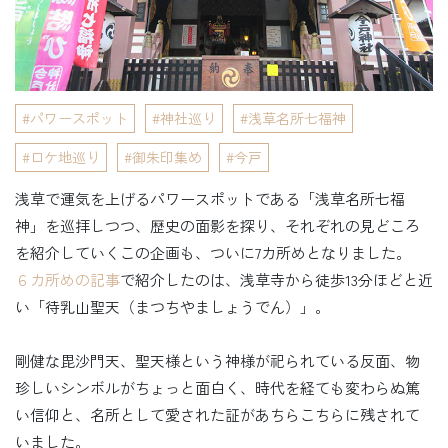
パワースポット
神社巡り
浅草名所七福神
ロケ地巡り
御朱印集め
今戸
浅草で運気を上げるパワースポットである「浅草名所七福
神」を巡拝しつつ、歴史の面影を探り、それぞれの見どころ
を紹介していくこの企画も、ついに7カ所めとなりました。
６カ所めの記事
で紹介したのは、浅草寺から徒歩13分ほどと近
い「待乳山聖天（まつちやましょうでん）」。
剛健な毘沙門天、聖天様という神様が祀られている反面、物
珍しいシンボルがちょっと面白く、時代を経ても変わらぬ篤
い信仰と、名所として愛された証があちらこちらに残されて
いました。