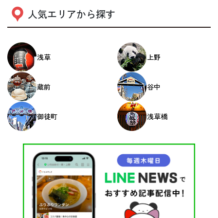
人気エリアから探す
浅草
上野
蔵前
谷中
御徒町
浅草橋