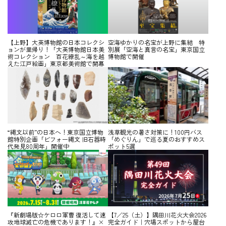
【上野】大英博物館の日本コレクシ
空海ゆかりの名宝が上野に集結 特
ョンが里帰り！「大英博物館日本美
別展「空海と真言の名宝」東京国立
術コレクション 百花繚乱～海を越
博物館で開催
えた江戸絵画」東京都美術館で開幕
“縄文以前”の日本へ！東京国立博物
浅草観光の暑さ対策に！100円バス
館特別企画「ビフォー縄文 旧石器時
「めぐりん」で巡る夏のおすすめス
代発見80周年」開催中
ポット5選
『新劇場版☆ケロロ軍曹 復活して速
【7／25（土）】隅田川花火大会2026
攻地球滅亡の危機であります！』×
完全ガイド｜穴場スポットから屋台