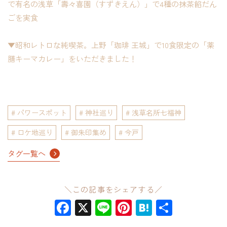
で有名の浅草「壽々喜園（すずきえん）」で4種の抹茶餡だん
ごを実食
▼昭和レトロな純喫茶。上野「珈琲 王城」で10食限定の「薬
膳キーマカレー」をいただきました！
パワースポット
神社巡り
浅草名所七福神
ロケ地巡り
御朱印集め
今戸
タグ一覧へ
＼この記事をシェアする／
Facebook
X
Line
Pinterest
Hatena
共
有