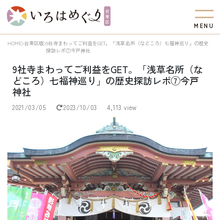
M
E
N
U
HOME
台東区版
9社寺まわってご利益をGET。「浅草名所（などころ）七福神巡り」の歴史
探訪レポ⑦今戸神社
9社寺まわってご利益をGET。「浅草名所（な
どころ）七福神巡り」の歴史探訪レポ⑦今戸
神社
2021/03/05
2023/10/03
4,113 view