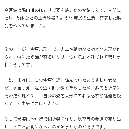
今戸焼は隅田川のほとりで瓦を焼いたのが始まりで、合間に
七厘･火鉢 などの生活雑器のような 庶民の生活に密着した製
品を作っていました。
その一つが「今戸人形」で、力士や動物など様々な人形が作
られ、特に招き猫が有名になり「今戸焼」と呼ばれて親しま
れたそうです。
一説によれば、この今戸付近に住んでいたある貧しい老婆
が、貧困ゆえに泣く泣く飼い猫を手放した際、あるとき夢に
その猫が現れて、「自分の姿を人形にすれば必ずや福運を授
かる」と老婆に告げたとか。
そして老婆は今戸焼で招き猫を作り、浅草寺の参道で売り出
したところ評判になったのが始まりなのだそうです。