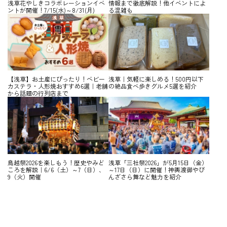
浅草花やしきコラボレーションイベ
情報まで徹底解説！他イベントによ
ントが開催！7/15(水)～8/31(月)
る混雑も
【浅草】お土産にぴったり！ベビー
浅草｜気軽に楽しめる！500円以下
カステラ・人形焼おすすめ6選｜老舗
の絶品食べ歩きグルメ5選を紹介
から話題の行列店まで
鳥越祭2026を楽しもう！歴史やみど
浅草「三社祭2026」が5月15日（金）
ころを解説｜6/6（土）～7（日）、
～17日（日）に開催！神輿渡御やび
9（火）開催
んざさら舞など魅力を紹介