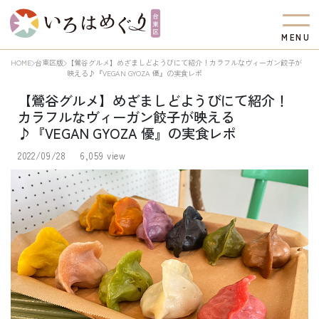
M
E
N
U
HOME
台東区版
【鶯谷グルメ】めざましどようびにて紹介！カラフルなヴィーガン餃子が
映える♪『VEGAN GYOZA 優』の実食レポ
【鶯谷グルメ】めざましどようびにて紹介！
カラフルなヴィーガン餃子が映える
♪『VEGAN GYOZA 優』の実食レポ
2022/09/28
6,059 view