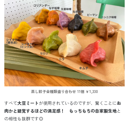
蒸し餃子全種類盛り合わせ 11個 ￥1,330
すべて
大豆ミート
が使用されているのですが、驚くことに
お
肉かと錯覚するほどの満足感！
もっちもちの自家製生地
と
の相性も抜群です◎