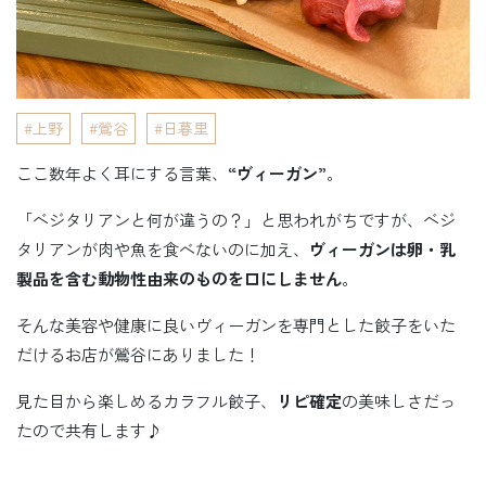
上野
鶯谷
日暮里
ここ数年よく耳にする言葉、
“ヴィーガン”
。
「ベジタリアンと何が違うの？」と思われがちですが、ベジ
タリアンが肉や魚を食べないのに加え、
ヴィーガンは卵・乳
製品を含む動物性由来のものを口にしません
。
そんな美容や健康に良いヴィーガンを専門とした餃子をいた
だけるお店が鶯谷にありました！
見た目から楽しめるカラフル餃子、
リピ確定
の美味しさだっ
たので共有します♪