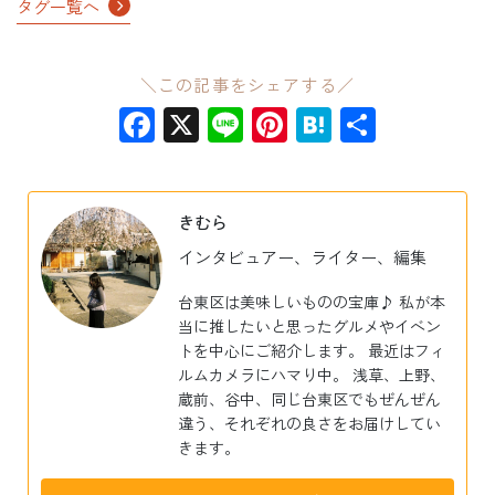
タグ一覧へ
＼この記事をシェアする／
Facebook
X
Line
Pinterest
Hatena
共
有
きむら
インタビュアー、ライター、編集
台東区は美味しいものの宝庫♪ 私が本
当に推したいと思ったグルメやイベン
トを中心にご紹介します。 最近はフィ
ルムカメラにハマり中。 浅草、上野、
蔵前、谷中、同じ台東区でもぜんぜん
違う、それぞれの良さをお届けしてい
きます。