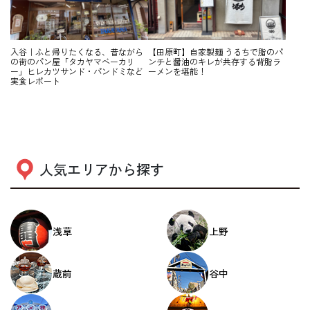
入谷｜ふと帰りたくなる、昔ながら
【田原町】自家製麺 うるちで脂のパ
の街のパン屋「タカヤマベーカリ
ンチと醤油のキレが共存する背脂ラ
ー」ヒレカツサンド・パンドミなど
ーメンを堪能！
実食レポート
人気エリアから探す
浅草
上野
蔵前
谷中