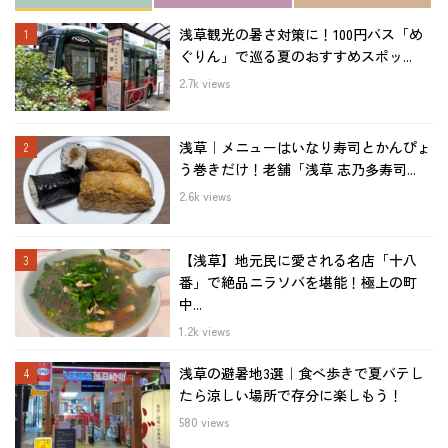
浅草観光の暑さ対策に！100円バス「め
ぐりん」で巡る夏のおすすめスポッ...
2.7k views
浅草｜メニューはいなり寿司とかんぴょ
う巻きだけ！老舗「浅草 志乃多寿司...
2.6k views
【浅草】地元民に愛される名店「十八
番」で絶品ニラソバを堪能！極上の町
中...
1.2k views
浅草の避暑地3選｜食べ歩きで夏バテし
たら涼しい場所で存分に楽しもう！
580 views