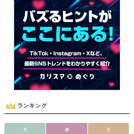
ランキング
月
週
日