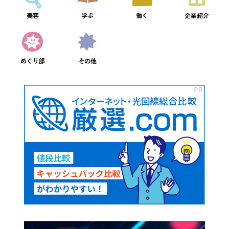
美容
学ぶ
働く
企業紹介
めぐり部
その他