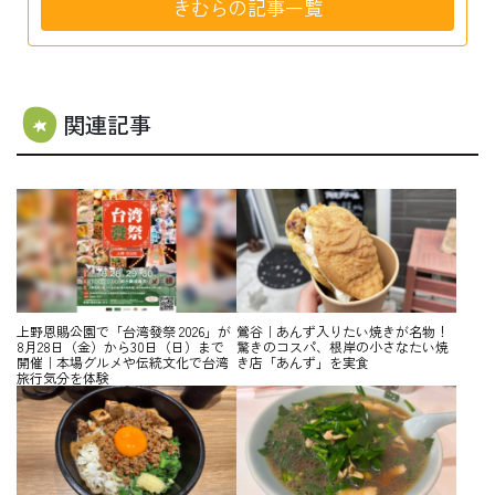
きむらの記事一覧
関連記事
上野恩賜公園で「台湾發祭 2026」が
鶯谷｜あんず入りたい焼きが名物！
8月28日（金）から30日（日）まで
驚きのコスパ、根岸の小さなたい焼
開催｜本場グルメや伝統文化で台湾
き店「あんず」を実食
旅行気分を体験