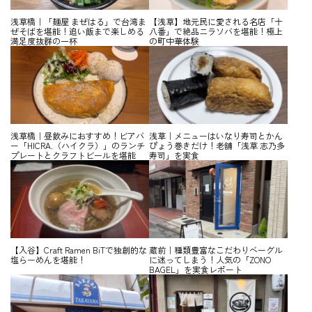
浅草橋｜「麺屋 まぜはる」で台湾ま
【浅草】地元民に愛される名店「十
ぜそばを堪能！追い飯まで楽しめる
八番」で絶品ニラソバを堪能！極上
満足度抜群の一杯
の町中華体験
浅草橋｜昼飲みにおすすめ！ビアバ
浅草｜メニューはいなり寿司とかん
ー「HICRA.（ハイクラ）」のランチ
ぴょう巻きだけ！老舗「浅草 志乃多
プレートとクラフトビールを堪能
寿司」を実食
【入谷】Craft Ramen BiTで独創的な
蔵前｜種類豊富なこだわりベーグル
塩らーめんを堪能！
に迷ってしまう！人気の「ZONO
BAGEL」を実食レポート