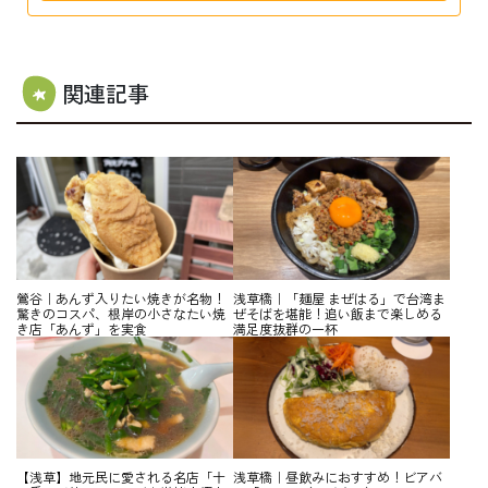
関連記事
鶯谷｜あんず入りたい焼きが名物！
浅草橋｜「麺屋 まぜはる」で台湾ま
驚きのコスパ、根岸の小さなたい焼
ぜそばを堪能！追い飯まで楽しめる
き店「あんず」を実食
満足度抜群の一杯
【浅草】地元民に愛される名店「十
浅草橋｜昼飲みにおすすめ！ビアバ