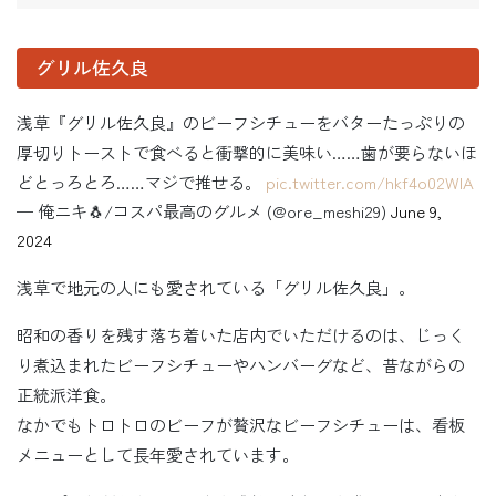
グリル佐久良
浅草『グリル佐久良』のビーフシチューをバターたっぷりの
厚切りトーストで食べると衝撃的に美味い……歯が要らないほ
どとっろとろ……マジで推せる。
pic.twitter.com/hkf4o02WlA
— 俺ニキ🐧/コスパ最高のグルメ (@ore_meshi29)
June 9,
2024
浅草で地元の人にも愛されている「グリル佐久良」。
昭和の香りを残す落ち着いた店内でいただけるのは、じっく
り煮込まれたビーフシチューやハンバーグなど、昔ながらの
正統派洋食。
なかでもトロトロのビーフが贅沢なビーフシチューは、看板
メニューとして長年愛されています。