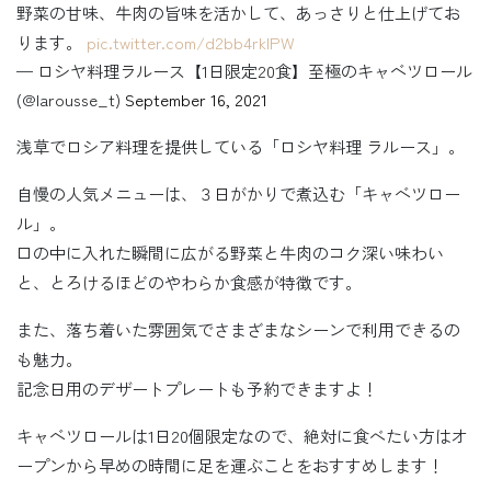
野菜の甘味、牛肉の旨味を活かして、あっさりと仕上げてお
ります。
pic.twitter.com/d2bb4rkIPW
— ロシヤ料理ラルース【1日限定20食】至極のキャベツロール
(@larousse_t)
September 16, 2021
浅草でロシア料理を提供している「ロシヤ料理 ラルース」。
自慢の人気メニューは、３日がかりで煮込む「キャベツロー
ル」。
口の中に入れた瞬間に広がる野菜と牛肉のコク深い味わい
と、とろけるほどのやわらか食感が特徴です。
また、落ち着いた雰囲気でさまざまなシーンで利用できるの
も魅力。
記念日用のデザートプレートも予約できますよ！
キャベツロールは1日20個限定なので、絶対に食べたい方はオ
ープンから早めの時間に足を運ぶことをおすすめします！