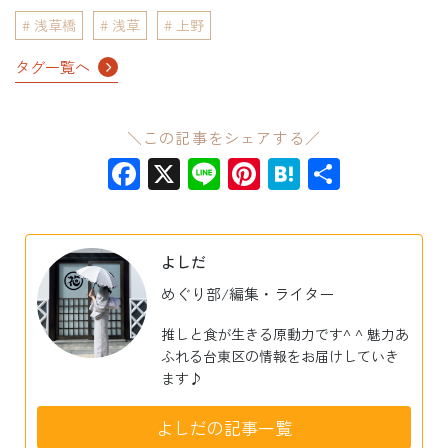
浅草橋
浅草
上野
タグ一覧へ
＼この記事をシェアする／
Facebook
X
Line
Pinterest
Hatena
共
有
よしだ
めぐり部/編集・ライター
推しと食が生きる原動力です^ ^ 魅力あ
ふれる台東区の情報をお届けしていき
ます♪
よしだの記事一覧