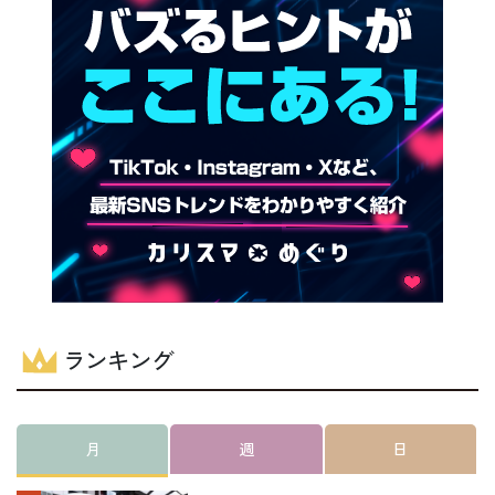
ランキング
月
週
日