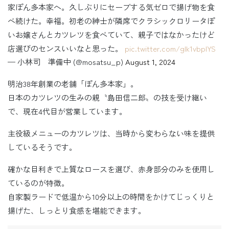
家ぽん多本家へ。久しぶりにセーブする気ゼロで揚げ物を食
べ続けた。幸福。初老の紳士が隣席でクラシックロリータぽ
いお嬢さんとカツレツを食べていて、親子ではなかったけど
店選びのセンスいいなと思った。
pic.twitter.com/glk1vbplYS
— 小林司 準備中 (@mosatsu_p)
August 1, 2024
明治38年創業の老舗「ぽん多本家」。
日本のカツレツの生みの親〝島田信二郎〟の技を受け継い
で、現在4代目が営業しています。
主役級メニューのカツレツは、当時から変わらない味を提供
しているそうです。
確かな目利きで上質なロースを選び、赤身部分のみを使用し
ているのが特徴。
自家製ラードで低温から10分以上の時間をかけてじっくりと
揚げた、しっとり食感を堪能できます。