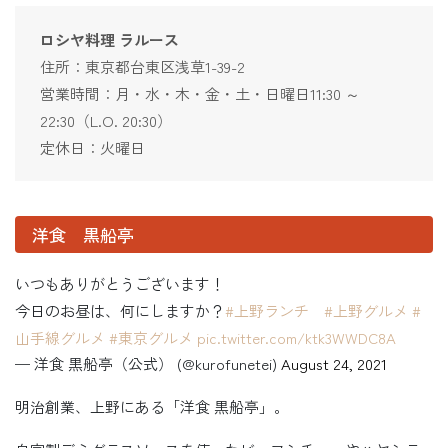
ロシヤ料理 ラルース
住所：東京都台東区浅草1-39-2
営業時間：月・水・木・金・土・日曜日11:30 ～
22:30（L.O. 20:30）
定休日：火曜日
洋食 黒船亭
いつもありがとうございます！
今日のお昼は、何にしますか？
#上野ランチ
#上野グルメ
#
山手線グルメ
#東京グルメ
pic.twitter.com/ktk3WWDC8A
— 洋食 黒船亭（公式） (@kurofunetei)
August 24, 2021
明治創業、上野にある「洋食 黒船亭」。