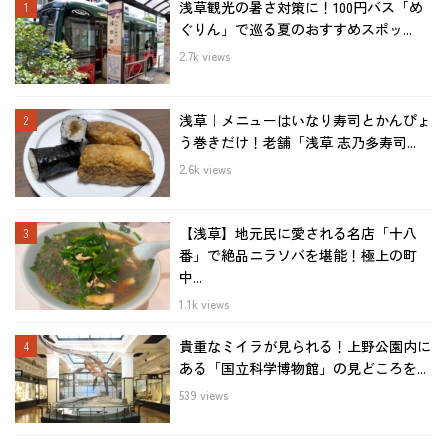
浅草観光の暑さ対策に！100円バス「め
ぐりん」で巡る夏のおすすめスポッ...
2.7k views
浅草｜メニューはいなり寿司とかんぴょ
う巻きだけ！老舗「浅草 志乃多寿司...
2.6k views
【浅草】地元民に愛される名店「十八
番」で絶品ニラソバを堪能！極上の町
中...
1.1k views
貴重なミイラが見られる！上野公園内に
ある「国立科学博物館」の見どころを...
539 views