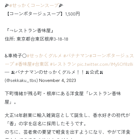
🌽
#せっかくコーンスープ
🌽
【コーンポタージュスープ】1,500円
『¬レストラン香味屋』
住所: 東京都台東区根岸3-18-18
♿️車椅子○
#せっかくグルメ
#バナナマン
#コーンポタージュス
ープ
#香味屋
#台東区
#レストラン
pic.twitter.com/IMy5Of8z8i
— 🍌バナナマンのせっかくグルメ！！🍌公式🍌
(@sekkaku_tbs)
November 4, 2023
下町情緒が残る町・根岸にある洋食屋「レストラン香味
屋」。
大正14年創業に輸入雑貨店として誕生し、香水好きの初代が
「香」の字を店名に採用したそうです。
のちに、芸者衆の要望で軽食を出すようになり、やがて洋食