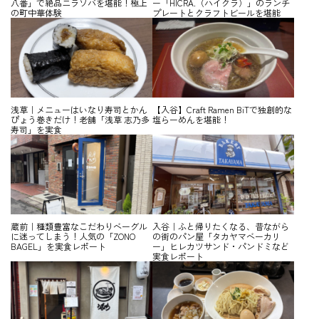
八番」で絶品ニラソバを堪能！極上
ー「HICRA.（ハイクラ）」のランチ
の町中華体験
プレートとクラフトビールを堪能
浅草｜メニューはいなり寿司とかん
【入谷】Craft Ramen BiTで独創的な
ぴょう巻きだけ！老舗「浅草 志乃多
塩らーめんを堪能！
寿司」を実食
蔵前｜種類豊富なこだわりベーグル
入谷｜ふと帰りたくなる、昔ながら
に迷ってしまう！人気の「ZONO
の街のパン屋「タカヤマベーカリ
BAGEL」を実食レポート
ー」ヒレカツサンド・パンドミなど
実食レポート