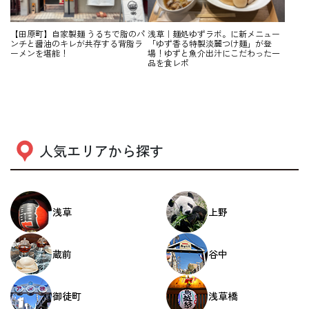
【田原町】自家製麺 うるちで脂のパ
浅草｜麺処ゆずラボ。に新メニュー
ンチと醤油のキレが共存する背脂ラ
「ゆず香る特製淡麗つけ麺」が登
ーメンを堪能！
場！ゆずと魚介出汁にこだわった一
品を食レポ
人気エリアから探す
浅草
上野
蔵前
谷中
御徒町
浅草橋