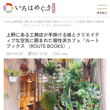
M
E
N
U
HOME
台東区版
上野にある工務店が手掛ける緑とクリエイティブな空気に囲まれた個性派
カフェ「ルート ブックス （ROUTE BOOKS）」
上野にある工務店が手掛ける緑とクリエイテ
ィブな空気に囲まれた個性派カフェ「ルート
ブックス （ROUTE BOOKS）」
2021/06/07
2021/12/20
7,590 view