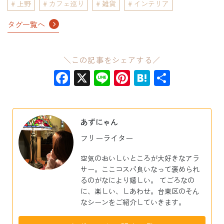
上野
カフェ巡り
雑貨
インテリア
タグ一覧へ
＼この記事をシェアする／
Facebook
X
Line
Pinterest
Hatena
共
有
あずにゃん
フリーライター
空気のおいしいところが大好きなアラ
サー。ここコスパ良いなって褒められ
るのがなにより嬉しい。 てごろなの
に、楽しい、しあわせ。台東区のそん
なシーンをご紹介していきます。