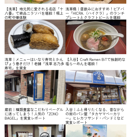
【浅草】地元民に愛される名店「十
浅草橋｜昼飲みにおすすめ！ビアバ
八番」で絶品ニラソバを堪能！極上
ー「HICRA.（ハイクラ）」のランチ
の町中華体験
プレートとクラフトビールを堪能
浅草｜メニューはいなり寿司とかん
【入谷】Craft Ramen BiTで独創的な
ぴょう巻きだけ！老舗「浅草 志乃多
塩らーめんを堪能！
寿司」を実食
蔵前｜種類豊富なこだわりベーグル
入谷｜ふと帰りたくなる、昔ながら
に迷ってしまう！人気の「ZONO
の街のパン屋「タカヤマベーカリ
BAGEL」を実食レポート
ー」ヒレカツサンド・パンドミなど
実食レポート