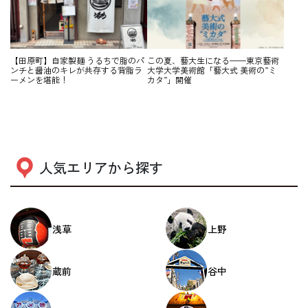
【田原町】自家製麺 うるちで脂のパ
この夏、藝大生になる——東京藝術
ンチと醤油のキレが共存する背脂ラ
大学大学美術館「藝大式 美術の”ミ
ーメンを堪能！
カタ”」開催
人気エリアから探す
浅草
上野
蔵前
谷中