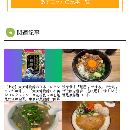
あずにゃんの記事一覧
関連記事
【上野】大英博物館の日本コレクシ
浅草橋｜「麺屋 まぜはる」で台湾ま
ョンが里帰り！「大英博物館日本美
ぜそばを堪能！追い飯まで楽しめる
術コレクション 百花繚乱～海を越
満足度抜群の一杯
えた江戸絵画」東京都美術館で開幕