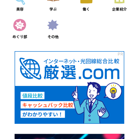
美容
学ぶ
働く
企業紹介
めぐり部
その他