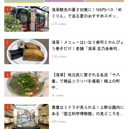
浅草観光の暑さ対策に！100円バス「め
ぐりん」で巡る夏のおすすめスポッ...
2.7k views
浅草｜メニューはいなり寿司とかんぴょ
う巻きだけ！老舗「浅草 志乃多寿司...
2.5k views
【浅草】地元民に愛される名店「十八
番」で絶品ニラソバを堪能！極上の町
中...
1k views
貴重なミイラが見られる！上野公園内に
ある「国立科学博物館」の見どころを...
529 views