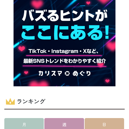
ランキング
月
週
日