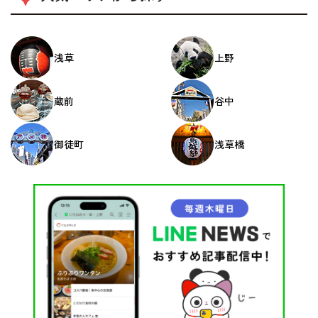
浅草
上野
蔵前
谷中
御徒町
浅草橋