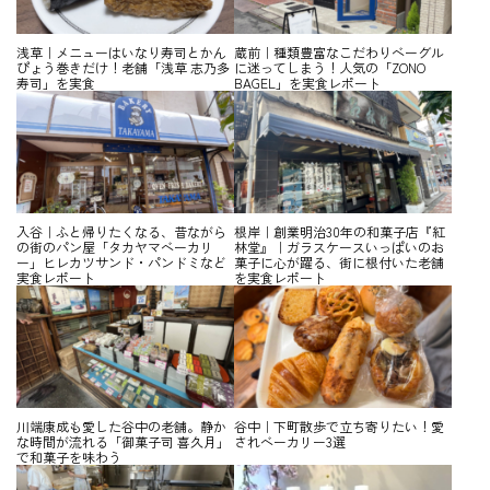
浅草｜メニューはいなり寿司とかん
蔵前｜種類豊富なこだわりベーグル
ぴょう巻きだけ！老舗「浅草 志乃多
に迷ってしまう！人気の「ZONO
寿司」を実食
BAGEL」を実食レポート
入谷｜ふと帰りたくなる、昔ながら
根岸｜創業明治30年の和菓子店『紅
の街のパン屋「タカヤマベーカリ
林堂』｜ガラスケースいっぱいのお
ー」ヒレカツサンド・パンドミなど
菓子に心が躍る、街に根付いた老舗
実食レポート
を実食レポート
川端康成も愛した谷中の老舗。静か
谷中｜下町散歩で立ち寄りたい！愛
な時間が流れる「御菓子司 喜久月」
されベーカリー3選
で和菓子を味わう