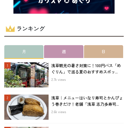
ランキング
月
週
日
浅草観光の暑さ対策に！100円バス「め
ぐりん」で巡る夏のおすすめスポッ...
2.7k views
浅草｜メニューはいなり寿司とかんぴょ
う巻きだけ！老舗「浅草 志乃多寿司...
2.6k views