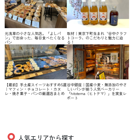
元浅草の小さな人気店。「よしパ
取材｜東京下町生まれ〝谷中クラフ
ン」で出会った、毎日食べたくなる
トコーラ〟のこだわりと魅力に迫
パン
る！
【蔵前】手土産スイーツおすすめ5選
谷中銀座｜国産小麦・無添加のやさ
｜マフィン・チョコレート・カヌ
しいパンが揃う人気ベーカリー
レ・焼き菓子・パンの厳選店まとめ
「hitotema（ヒトテマ）」を実食レ
ポート
人気エリアから探す