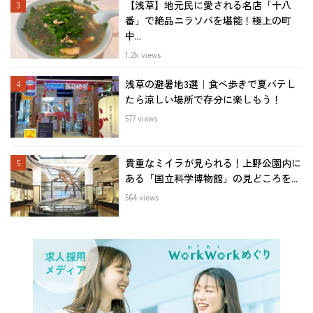
【浅草】地元民に愛される名店「十八
番」で絶品ニラソバを堪能！極上の町
中...
1.2k views
浅草の避暑地3選｜食べ歩きで夏バテし
たら涼しい場所で存分に楽しもう！
577 views
貴重なミイラが見られる！上野公園内に
ある「国立科学博物館」の見どころを...
564 views