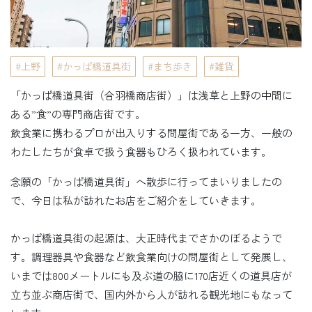
上野
かっぱ橋道具街
まち歩き
雑貨
「かっぱ橋道具街（合羽橋商店街）」は浅草と上野の中間に
ある”食”の専門商店街です。
飲食業に携わるプロが出入りする問屋街である一方、一般の
わたしたちが食卓で扱う食器もひろく扱われています。
念願の「かっぱ橋道具街」へ散歩に行ってまいりましたの
で、今日は私が訪れたお店をご紹介をしていきます。
かっぱ橋道具街の起源は、大正時代までさかのぼるようで
す。調理器具や食器など飲食業向けの問屋街として発展し、
いまでは800メートルにも及ぶ道の脇に170店近くの道具店が
立ち並ぶ商店街で、国内外から人が訪れる観光地にもなって