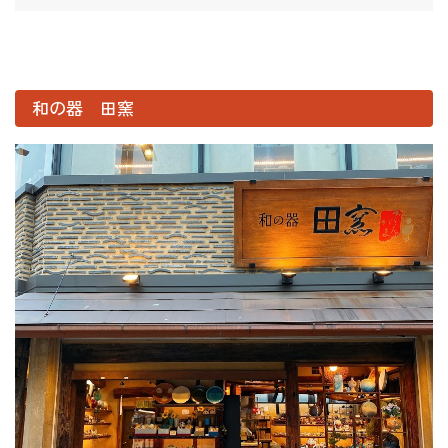
和の器 田窯