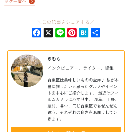
タグ一覧へ
＼この記事をシェアする／
Facebook
X
Line
Pinterest
Hatena
共
有
きむら
インタビュアー、ライター、編集
台東区は美味しいものの宝庫♪ 私が本
当に推したいと思ったグルメやイベン
トを中心にご紹介します。 最近はフィ
ルムカメラにハマり中。 浅草、上野、
蔵前、谷中、同じ台東区でもぜんぜん
違う、それぞれの良さをお届けしてい
きます。