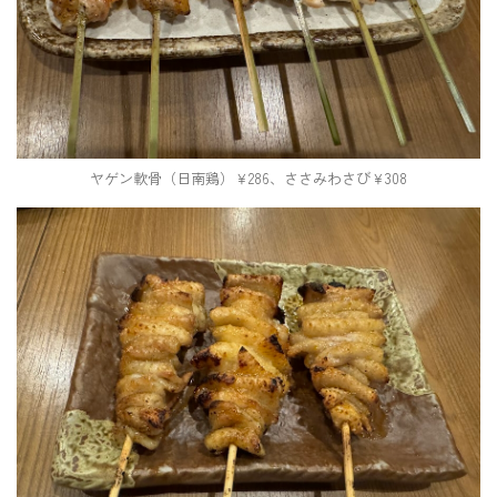
ヤゲン軟骨（日南鶏）￥286、ささみわさび￥308