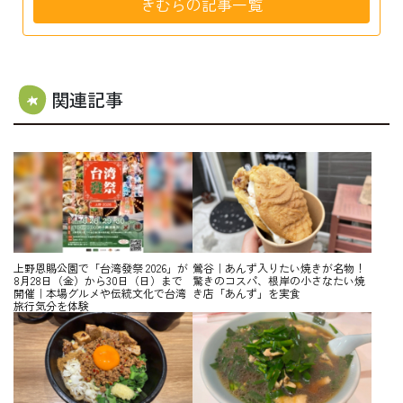
きむらの記事一覧
関連記事
上野恩賜公園で「台湾發祭 2026」が
鶯谷｜あんず入りたい焼きが名物！
8月28日（金）から30日（日）まで
驚きのコスパ、根岸の小さなたい焼
開催｜本場グルメや伝統文化で台湾
き店「あんず」を実食
旅行気分を体験