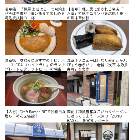
浅草橋｜「麺屋 まぜはる」で台湾ま
【浅草】地元民に愛される名店「十
ぜそばを堪能！追い飯まで楽しめる
八番」で絶品ニラソバを堪能！極上
満足度抜群の一杯
の町中華体験
浅草橋｜昼飲みにおすすめ！ビアバ
浅草｜メニューはいなり寿司とかん
ー「HICRA.（ハイクラ）」のランチ
ぴょう巻きだけ！老舗「浅草 志乃多
プレートとクラフトビールを堪能
寿司」を実食
【入谷】Craft Ramen BiTで独創的な
蔵前｜種類豊富なこだわりベーグル
塩らーめんを堪能！
に迷ってしまう！人気の「ZONO
BAGEL」を実食レポート