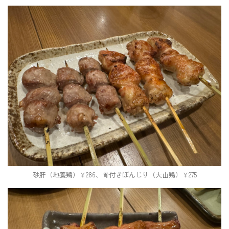
砂肝（地養鶏）￥286、骨付きぼんじり（大山鶏）￥275