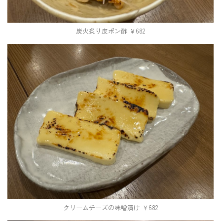
炭火炙り皮ポン酢 ￥682
クリームチーズの味噌漬け ￥682