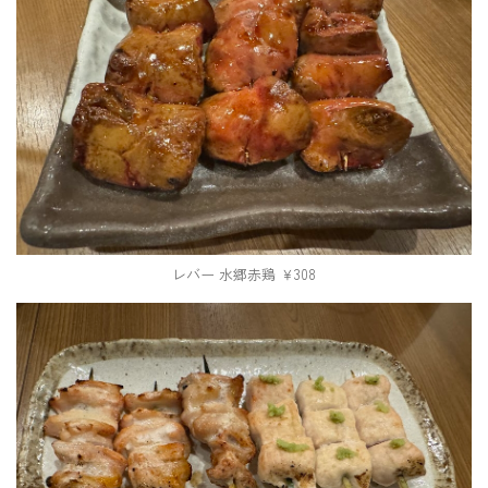
レバー 水郷赤鶏 ￥308