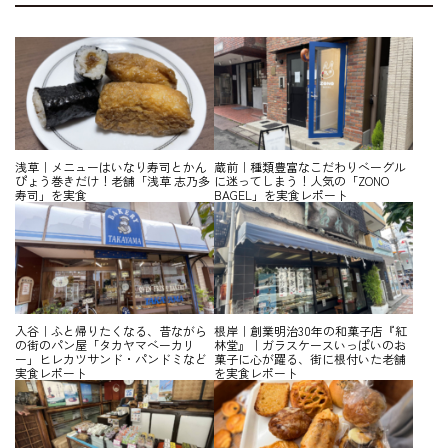
浅草｜メニューはいなり寿司とかん
蔵前｜種類豊富なこだわりベーグル
ぴょう巻きだけ！老舗「浅草 志乃多
に迷ってしまう！人気の「ZONO
寿司」を実食
BAGEL」を実食レポート
入谷｜ふと帰りたくなる、昔ながら
根岸｜創業明治30年の和菓子店『紅
の街のパン屋「タカヤマベーカリ
林堂』｜ガラスケースいっぱいのお
ー」ヒレカツサンド・パンドミなど
菓子に心が躍る、街に根付いた老舗
実食レポート
を実食レポート