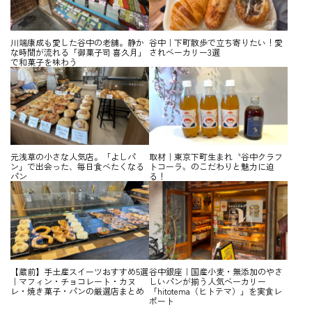
川端康成も愛した谷中の老舗。静か
谷中｜下町散歩で立ち寄りたい！愛
な時間が流れる「御菓子司 喜久月」
されベーカリー3選
で和菓子を味わう
元浅草の小さな人気店。「よしパ
取材｜東京下町生まれ〝谷中クラフ
ン」で出会った、毎日食べたくなる
トコーラ〟のこだわりと魅力に迫
パン
る！
【蔵前】手土産スイーツおすすめ5選
谷中銀座｜国産小麦・無添加のやさ
｜マフィン・チョコレート・カヌ
しいパンが揃う人気ベーカリー
レ・焼き菓子・パンの厳選店まとめ
「hitotema（ヒトテマ）」を実食レ
ポート