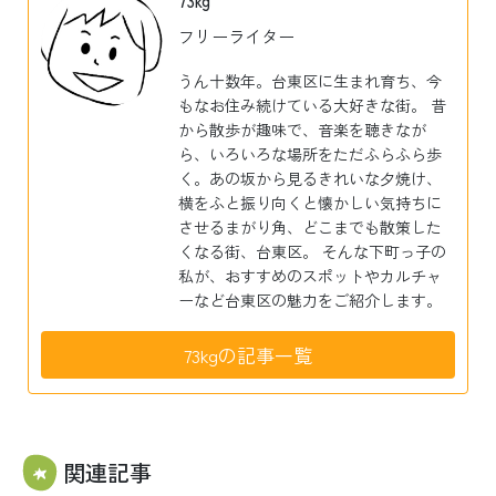
73kg
フリーライター
うん十数年。台東区に生まれ育ち、今
もなお住み続けている大好きな街。 昔
から散歩が趣味で、音楽を聴きなが
ら、いろいろな場所をただふらふら歩
く。あの坂から見るきれいな夕焼け、
横をふと振り向くと懐かしい気持ちに
させるまがり角、どこまでも散策した
くなる街、台東区。 そんな下町っ子の
私が、おすすめのスポットやカルチャ
ーなど台東区の魅力をご紹介します。
73kgの記事一覧
関連記事