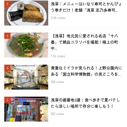
浅草｜メニューはいなり寿司とかんぴょ
う巻きだけ！老舗「浅草 志乃多寿司...
2.6k views
【浅草】地元民に愛される名店「十八
番」で絶品ニラソバを堪能！極上の町
中...
1.1k views
貴重なミイラが見られる！上野公園内に
ある「国立科学博物館」の見どころを...
556 views
浅草の避暑地3選｜食べ歩きで夏バテし
たら涼しい場所で存分に楽しもう！
552 views