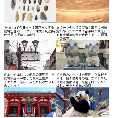
“縄文以前”の日本へ！東京国立博物
もう一つの相撲の聖地！蔵前に国技
館特別企画「ビフォー縄文 旧石器時
館があった34年間！台東区が支えた
代発見80周年」開催中
昭和大相撲の黄金時代！そして両国
への橋渡し！
日本中を虜にした昭和の爆笑王！初
招き猫のルーツは台東区！？なぜ今
代林家三平が愛した台東区根岸！
戸は「招き猫発祥の地」なのか？な
人々と共に笑い、歩んだ伝説が今も
ぜ招き猫は金運・繁盛を呼ぶのか？
息づく街！
貧しい老婆と愛猫の物語！