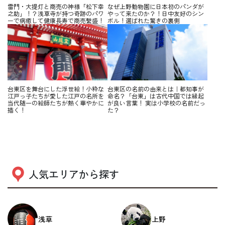
雷門・大提灯と商売の神様「松下幸
なぜ上野動物園に日本初のパンダが
之助」！？浅草寺が持つ奇跡のパワ
やって来たのか？！日中友好のシン
ーで病癒して健康長寿で商売繫盛！
ボル！選ばれた驚きの裏側
台東区を舞台にした浮世絵！小粋な
台東区の名前の由来とは｜都知事が
江戸っ子たちが愛した江戸の名所を
命名？「台東」は古代中国では縁起
当代随一の絵師たちが熱く華やかに
が良い言葉！ 実は小学校の名前だっ
描く！
た？
人気エリアから探す
浅草
上野