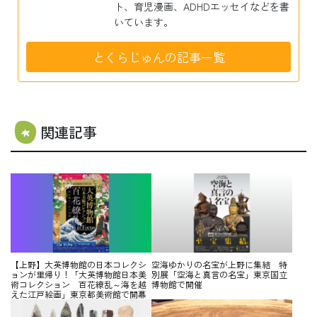
ト、育児漫画、ADHDエッセイなどを書
いています。
とくらじゅんの記事一覧
関連記事
【上野】大英博物館の日本コレクシ
空海ゆかりの名宝が上野に集結 特
ョンが里帰り！「大英博物館日本美
別展「空海と真言の名宝」東京国立
術コレクション 百花繚乱～海を越
博物館で開催
えた江戸絵画」東京都美術館で開幕