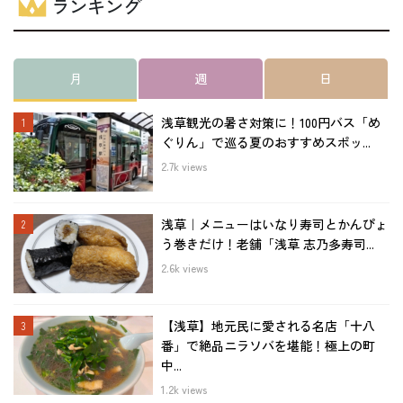
ランキング
月
週
日
浅草観光の暑さ対策に！100円バス「め
ぐりん」で巡る夏のおすすめスポッ...
2.7k views
浅草｜メニューはいなり寿司とかんぴょ
う巻きだけ！老舗「浅草 志乃多寿司...
2.6k views
【浅草】地元民に愛される名店「十八
番」で絶品ニラソバを堪能！極上の町
中...
1.2k views