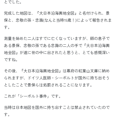
とでした。
完成した地図は、『大日本沿海輿地全図』と名付けられ、景
保と、忠敬の孫・忠誨(なんと当時15歳！)によって報告されま
す。
測量を始めた二人はすでに亡くなっていますが、師の息子で
ある景保、忠敬の孫である忠誨の二人の手で『大日本沿海輿
地全図』が遂に世の中に出されたと思うと、とても感慨深い
ですね。
その後、『大日本沿海輿地全図』は幕府の紅葉山文庫に納め
られますが、ドイツ人医師・シーボルトが国外に持ち出そう
としたことで景保らは処罰されることになります。
これが「シーボルト事件」です。
当時は日本地図を国外に持ち出すことは禁止されていたので
す。