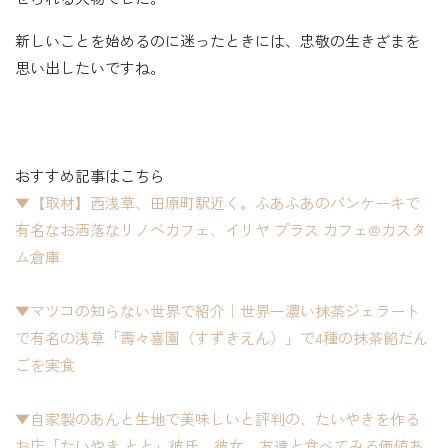
新しいことを始めるのに迷ったときには、忠敬の生きざまを
思い出したいですね。
おすすめ記事はこちら
▼【取材】西浅草、田原町駅近く。ふあふあのパンケーキで
有名なお洒落なリノベカフェ、イリヤ プラス カフェ@カスタ
ム倉庫
▼マツコの知らない世界で紹介｜世界一濃い抹茶ジェラート
で有名の浅草「壽々喜園（すずきえん）」で4種の抹茶餡だん
ごを実食
▼自家製のあんと生地で美味しいと評判の、たいやきを作る
お店「たいやき とと」彼氏、彼女、友達と食べてみる価値あ