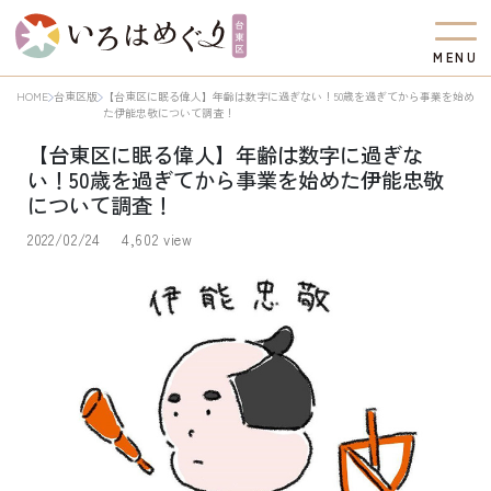
M
E
N
U
HOME
台東区版
【台東区に眠る偉人】年齢は数字に過ぎない！50歳を過ぎてから事業を始め
た伊能忠敬について調査！
【台東区に眠る偉人】年齢は数字に過ぎな
い！50歳を過ぎてから事業を始めた伊能忠敬
について調査！
2022/02/24
4,602 view