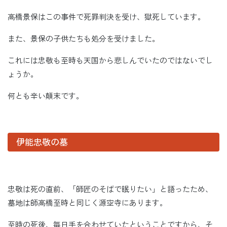
高橋景保はこの事件で死罪判決を受け、獄死しています。
また、景保の子供たちも処分を受けました。
これには忠敬も至時も天国から悲しんでいたのではないでし
ょうか。
何とも辛い顛末です。
伊能忠敬の墓
忠敬は死の直前、「師匠のそばで眠りたい」と語ったため、
墓地は師高橋至時と同じく源空寺にあります。
至時の死後、毎日手を合わせていたということですから、そ