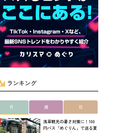
ランキング
月
週
日
浅草観光の暑さ対策に！100
円バス「めぐりん」で巡る夏