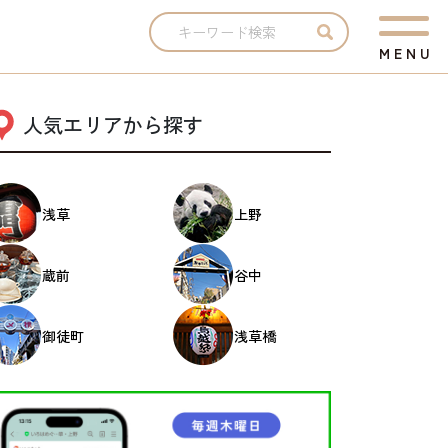
M
E
N
U
人気エリアから探す
浅草
上野
蔵前
谷中
御徒町
浅草橋