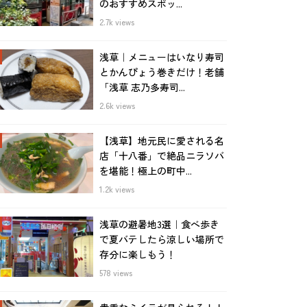
のおすすめスポッ...
2.7k views
浅草｜メニューはいなり寿司
とかんぴょう巻きだけ！老舗
「浅草 志乃多寿司...
2.6k views
【浅草】地元民に愛される名
店「十八番」で絶品ニラソバ
を堪能！極上の町中...
1.2k views
浅草の避暑地3選｜食べ歩き
で夏バテしたら涼しい場所で
存分に楽しもう！
578 views