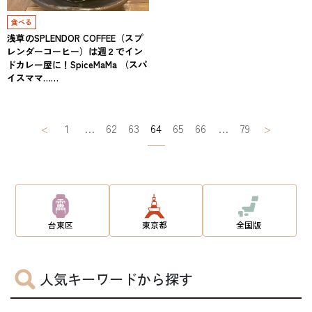
食べる
浅草のSPLENDOR COFFEE（スプ
レンダーコーヒー）は週２でイン
ドカレー屋に！SpiceMaMa （スパ
イスママ……
投
<
1
…
62
63
64
65
66
…
79
>
稿
ナ
ビ
ゲ
台東区
東京都
全国版
ー
シ
人気キーワードから探す
ョ