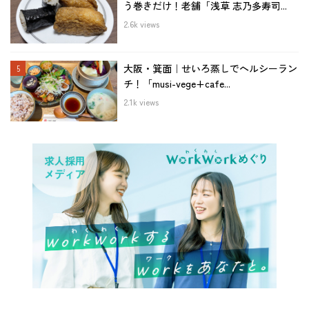
う巻きだけ！老舗「浅草 志乃多寿司...
2.6k views
大阪・箕面｜せいろ蒸しでヘルシーラン
チ！「musi-vege+cafe...
2.1k views