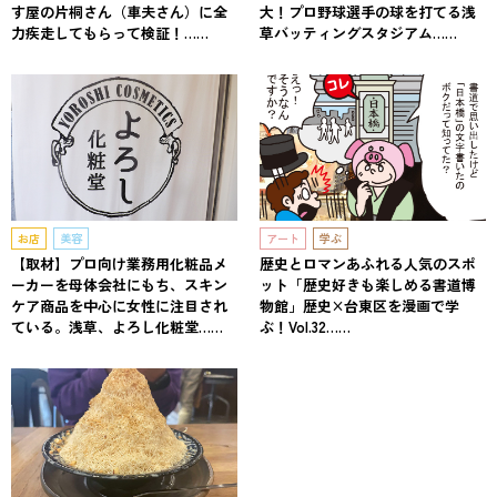
す屋の片桐さん（車夫さん）に全
大！プロ野球選手の球を打てる浅
力疾走してもらって検証！……
草バッティングスタジアム……
お店
美容
アート
学ぶ
【取材】プロ向け業務用化粧品メ
歴史とロマンあふれる人気のスポ
ーカーを母体会社にもち、スキン
ット「歴史好きも楽しめる書道博
ケア商品を中心に女性に注目され
物館」歴史×台東区を漫画で学
ている。浅草、よろし化粧堂……
ぶ！Vol.32……