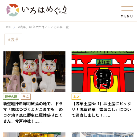
M
E
N
U
HOME
「#浅草」のタグが付いている記事一覧
浅草
観光名所
学ぶ
お店
新選組沖田総司終焉の地で、ドラ
【浅草土産No.1】お土産にピッタ
マ「恋はつづくよどこまでも」の
リ！浅草銘菓「雷おこし」につい
ロケ地？恋に歴史に属性盛りだく
て調査しました！……
さん、今戸神社！……