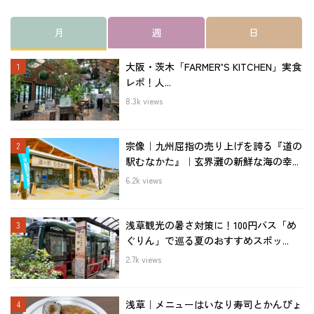
月
週
日
大阪・茨木「FARMER’S KITCHEN」実食
レポ！人...
8.3k views
宗像｜九州屈指の売り上げを誇る『道の
駅むなかた』｜玄界灘の新鮮な海の幸...
6.2k views
浅草観光の暑さ対策に！100円バス「め
ぐりん」で巡る夏のおすすめスポッ...
2.7k views
浅草｜メニューはいなり寿司とかんぴょ