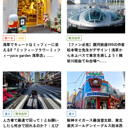
食べる
お店
観光名所
浅草でキュートなミッフィーに会
【ファン必見】銀河鉄道999の作者
える⁉『ミッフィーフラワーミッフ
松本零士先生がデザイン！浅草か
ィーjuice garden 浅草店』……
ら水上バスで東京を旅しよう！隅
田川経由でお台場へ……
遊ぶ
観光名所
遊ぶ
人力車で最速で回って！とお願い
阪神タイガース藤浪晋太郎、東北
したら何分で回れるのか？｜えび
楽天ゴールデンイーグルス則本昂