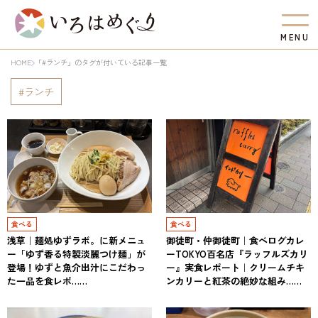
M
E
N
U
HOME
「#ランチ」のタグが付いている記事一覧
ランチ
食べる
食べる
浅草｜麺処ゆずラボ。に新メニュ
御徒町・仲御徒町｜食べログカレ
ー「ゆず香る特製淡麗つけ麺」が
ーTOKYO百名店『ラッフルズカリ
登場！ゆずと魚介出汁にこだわっ
ー』実食レポート｜クリームチキ
た一品を食レポ……
ンカリーと紅茶の絶妙な組み……