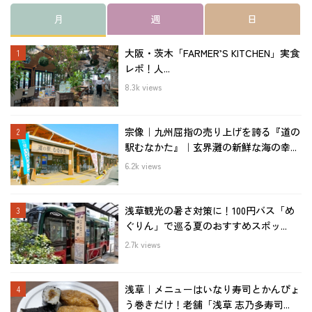
月
週
日
大阪・茨木「FARMER’S KITCHEN」実食
レポ！人...
8.3k views
宗像｜九州屈指の売り上げを誇る『道の
駅むなかた』｜玄界灘の新鮮な海の幸...
6.2k views
浅草観光の暑さ対策に！100円バス「め
ぐりん」で巡る夏のおすすめスポッ...
2.7k views
浅草｜メニューはいなり寿司とかんぴょ
う巻きだけ！老舗「浅草 志乃多寿司...