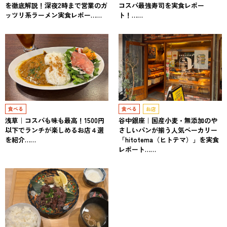
を徹底解説！深夜2時まで営業のガ
コスパ最強寿司を実食レポー
ッツリ系ラーメン実食レポー……
ト！……
食べる
食べる
お店
浅草｜コスパも味も最高！1500円
谷中銀座｜国産小麦・無添加のや
以下でランチが楽しめるお店４選
さしいパンが揃う人気ベーカリー
を紹介……
「hitotema（ヒトテマ）」を実食
レポート……