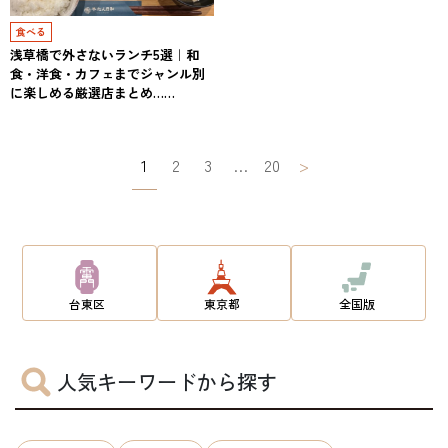
食べる
浅草橋で外さないランチ5選｜和
食・洋食・カフェまでジャンル別
に楽しめる厳選店まとめ……
投
1
2
3
…
20
>
稿
ナ
ビ
ゲ
台東区
東京都
全国版
ー
シ
人気キーワードから探す
ョ