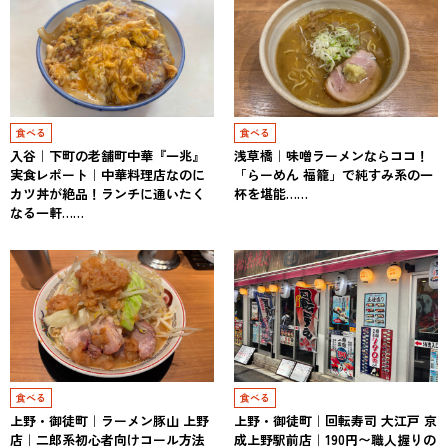
食べる
食べる
入谷｜下町の老舗町中華『一兆』
浅草橋｜味噌ラーメンならココ！
実食レポート｜中華料理店なのに
「らーめん 福籠」で純すみ系の一
カツ丼が絶品！ランチに通いたく
杯を堪能……
なる一軒……
食べる
食べる
上野・御徒町｜ラーメン豚山 上野
上野・御徒町｜回転寿司 大江戸 京
店｜二郎系初心者向けコール方法
成上野駅前店｜190円〜職人握りの