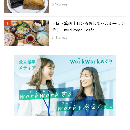
2.6k views
大阪・箕面｜せいろ蒸しでヘルシーラン
チ！「musi-vege+cafe...
2.1k views