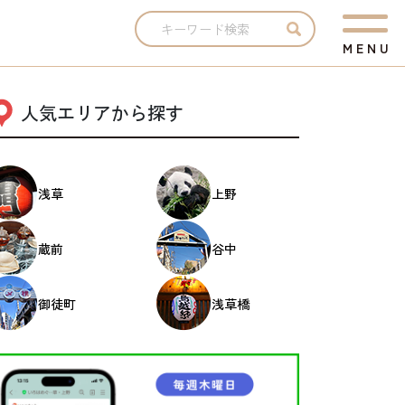
M
E
N
U
人気エリアから探す
浅草
上野
蔵前
谷中
御徒町
浅草橋