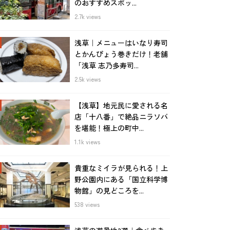
のおすすめスポッ...
2.7k views
浅草｜メニューはいなり寿司
とかんぴょう巻きだけ！老舗
「浅草 志乃多寿司...
2.5k views
【浅草】地元民に愛される名
店「十八番」で絶品ニラソバ
を堪能！極上の町中...
1.1k views
貴重なミイラが見られる！上
野公園内にある「国立科学博
物館」の見どころを...
538 views