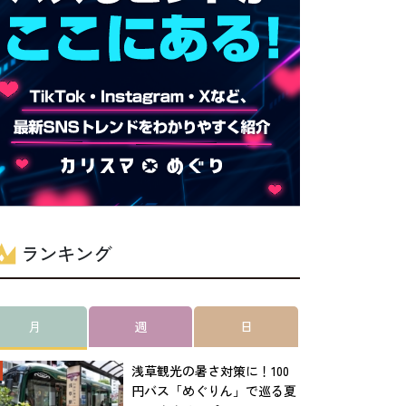
ランキング
月
週
日
浅草観光の暑さ対策に！100
円バス「めぐりん」で巡る夏