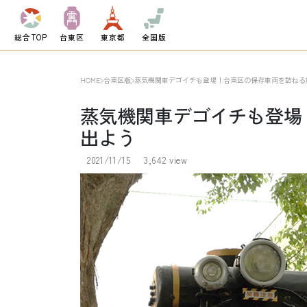
総合TOP
台東区
東京都
全国版
HOME
台東区版
蒸気機関車デゴイチも登場！台東区の保存車両を訪ねる
蒸気機関車デゴイチも登場
出よう
2021/11/15
3,642 view