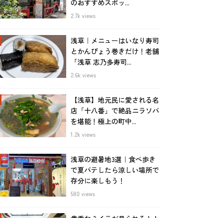
のおすすめスポッ...
2.7k views
浅草｜メニューはいなり寿司
とかんぴょう巻きだけ！老舗
「浅草 志乃多寿司...
2.6k views
【浅草】地元民に愛される名
店「十八番」で絶品ニラソバ
を堪能！極上の町中...
1.2k views
浅草の避暑地3選｜食べ歩き
で夏バテしたら涼しい場所で
存分に楽しもう！
580 views