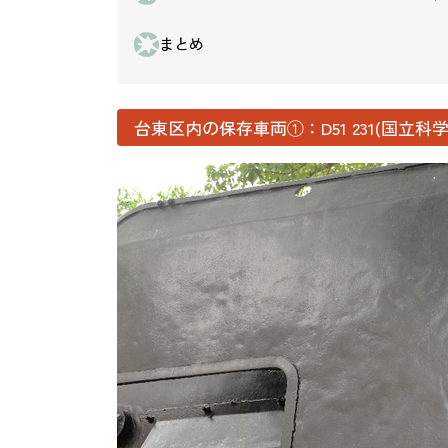
まとめ
台東区内の保存車両①：D51 231(国立科