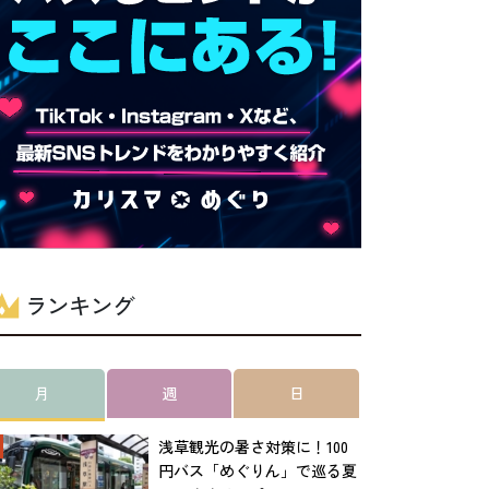
ランキング
月
週
日
浅草観光の暑さ対策に！100
円バス「めぐりん」で巡る夏