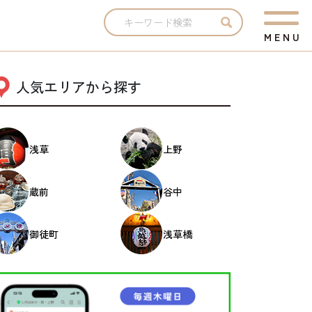
M
E
N
U
人気エリアから探す
浅草
上野
蔵前
谷中
御徒町
浅草橋