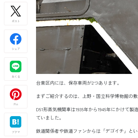
ポスト
シェア
おくる
台東区内には、保存車両が2つあります。
まずご紹介するのは、上野・国立科学博物館の敷地
Pin
D51形蒸気機関車は1935年から1945年にか
ていました。
鉄道関係者や鉄道ファンからは「デゴイチ」とい
ブクマ