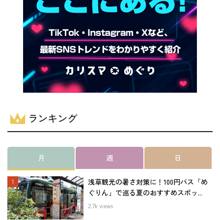
ランキング
月
週
日
浅草観光の暑さ対策に！100円バス「め
ぐりん」で巡る夏のおすすめスポッ...
2.7k views