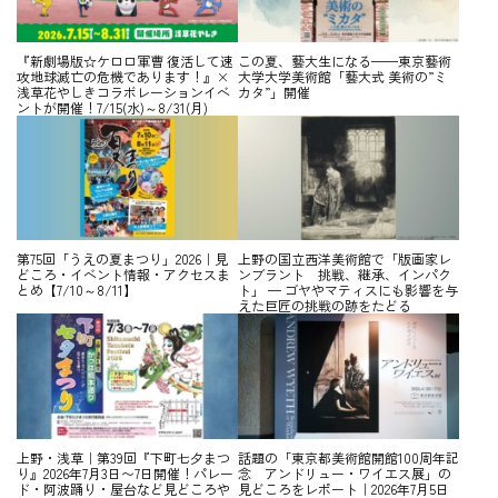
『新劇場版☆ケロロ軍曹 復活して速
この夏、藝大生になる——東京藝術
攻地球滅亡の危機であります！』×
大学大学美術館「藝大式 美術の”ミ
浅草花やしきコラボレーションイベ
カタ”」開催
ントが開催！7/15(水)～8/31(月)
第75回「うえの夏まつり」2026｜見
上野の国立西洋美術館で「版画家レ
どころ・イベント情報・アクセスま
ンブラント 挑戦、継承、インパク
とめ【7/10～8/11】
ト」 — ゴヤやマティスにも影響を与
えた巨匠の挑戦の跡をたどる
上野・浅草｜第39回『下町七夕まつ
話題の「東京都美術館開館100周年記
り』2026年7月3日〜7日開催！パレー
念 アンドリュー・ワイエス展」の
ド・阿波踊り・屋台など見どころや
見どころをレポート｜2026年7月5日