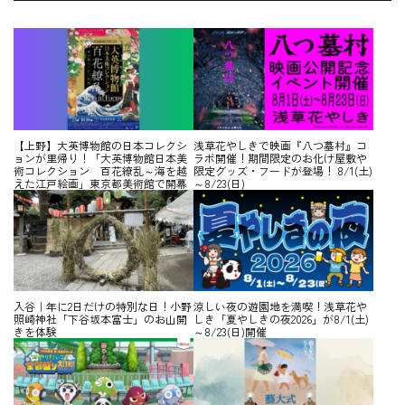
【上野】大英博物館の日本コレクシ
浅草花やしきで映画『八つ墓村』コ
ョンが里帰り！「大英博物館日本美
ラボ開催！期間限定のお化け屋敷や
術コレクション 百花繚乱～海を越
限定グッズ・フードが登場！ 8/1(土)
えた江戸絵画」東京都美術館で開幕
～8/23(日)
入谷｜年に2日だけの特別な日！小野
涼しい夜の遊園地を満喫！浅草花や
照崎神社「下谷坂本富士」のお山開
しき「夏やしきの夜2026」が8/1(土)
きを体験
～8/23(日)開催