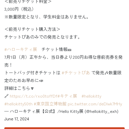
＜前売りチケット料金＞
3,000円（税込）
※数量限定となり、学生料金はありません。
＜前売りチケット購入方法＞
チケットぴあのみでの発売となります。
#ハローキティ展
チケット情報🎫
7月1日（月）正午から、当日券より200円お得な🉐前売券を発
売！
トートバッグ付きチケットは
#チケットぴあ
で発売🎶数量限
定のためお早めに📣
詳細はこちら🔽
🔗
https://t.co/rxo0toffDf
#キティ展
#hellokitty
#hellokitty50th
#東京国立博物館
pic.twitter.com/deDIwk7MHy
— ハローキティ展【公式】/Hello Kitty展 (@hellokitty_exh)
June 17, 2024