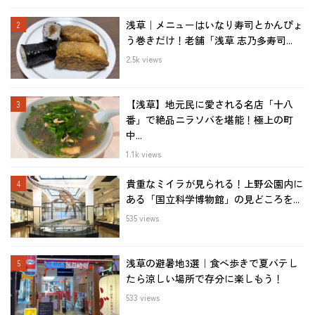
浅草｜メニューはいなり寿司とかんぴょ
う巻きだけ！老舗「浅草 志乃多寿司...
2.5k views
【浅草】地元民に愛される名店「十八
番」で絶品ニラソバを堪能！極上の町
中...
1.1k views
貴重なミイラが見られる！上野公園内に
ある「国立科学博物館」の見どころを...
535 views
浅草の避暑地3選｜食べ歩きで夏バテし
たら涼しい場所で存分に楽しもう！
533 views