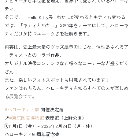
デビューから半世紀を迎え、世界中で愛されているハローキ
ティ。
そこで、「Hello Kitty展 –わたしが変わるとキティも変わる–」
では、「キティとわたし」の50年をテーマにして、ハローキ
ティだけが持つユニークさを紐解きます。
内容は、史上最大量のグッズ展示をはじめ、個性あふれるア
ーティストとのコラボ作品、
オリジナル映像コンテンツなど様々なコーナーなど盛りだく
さん！
また、楽しいフォトスポットも用意されています！
ファンはもちろん、ハローキティを知るすべての人が楽しめ
る展覧会です。
#ハローキティ展
開催決定🎀
📍
#東京国立博物館
表慶館（上野公園）
🗓11月1日（金）～2025年2月24日（月・休）
ハローキティ50周年記念🍓