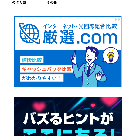
めぐり部
その他