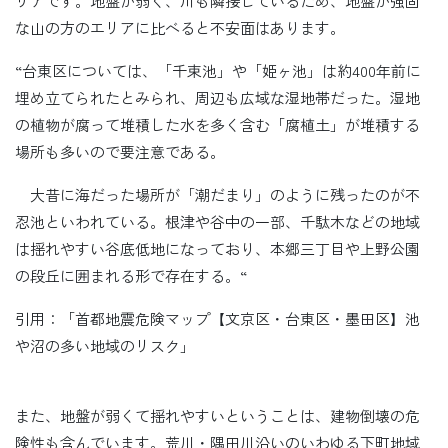
リアです。地盤が弱く、川も隣接しているため、地盤が強固
な山の方のエリアに比べると不安面はあります。
“台東区については、「千束池」や「姫ヶ池」は約400年前に
埋め立てられたとみられ、周辺も広域な湿地帯だった。湿地
の植物が腐って堆積した水を多く含む「腐植土」が堆積する
場所も多いので要注意である。
大昔に海だった場所が「潮だまり」のように残ったのが不
忍池といわれている。根津や谷中の一部、千駄木などの地域
は揺れやすい谷底低地になっており、本郷三丁目や上野公園
の段丘に囲まれる形で存在する。“
引用：「首都地震危険マップ【文京区・台東区・墨田区】池
や沼の多い地域のリスク」
また、地盤が弱くて揺れやすいということは、建物倒壊の危
険性も含んでいます。荒川・隅田川沿いのいわゆる下町地域