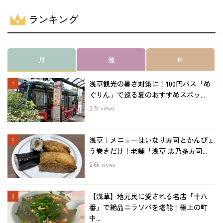
ランキング
月
週
日
浅草観光の暑さ対策に！100円バス「め
ぐりん」で巡る夏のおすすめスポッ...
2.7k views
浅草｜メニューはいなり寿司とかんぴょ
う巻きだけ！老舗「浅草 志乃多寿司...
2.6k views
【浅草】地元民に愛される名店「十八
番」で絶品ニラソバを堪能！極上の町
中...