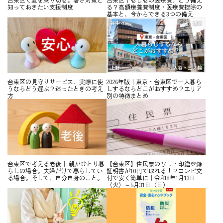
知っておきたい支援制度
る？高額療養費制度・医療費控除の
基本と、今からできる3つの備え
台東区の見守りサービス、実際に使
2026年版｜東京・台東区で一人暮ら
うならどう選ぶ？迷ったときの考え
しするならどこがおすすめ？エリア
方
別の特徴まとめ
台東区で考える老後｜ 親がひとり暮
【台東区】住民票の写し・印鑑登録
らしの場合。夫婦だけで暮らしてい
証明書が10円で取れる！？コンビ交
る場合。そして、自分自身のこと。
付で安く簡単に｜令和8年1月13日
（火）～5月31日（日）