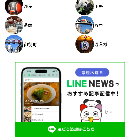
浅草
上野
蔵前
谷中
御徒町
浅草橋