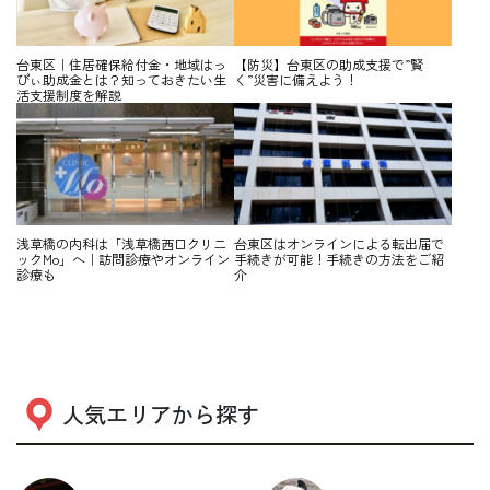
台東区｜住居確保給付金・地域はっ
【防災】台東区の助成支援で”賢
ぴぃ助成金とは？知っておきたい生
く”災害に備えよう！
活支援制度を解説
浅草橋の内科は「浅草橋西口クリニ
台東区はオンラインによる転出届で
ックMo」へ｜訪問診療やオンライン
手続きが可能！手続きの方法をご紹
診療も
介
人気エリアから探す