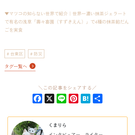
▼マツコの知らない世界で紹介｜世界一濃い抹茶ジェラート
で有名の浅草「壽々喜園（すずきえん）」で4種の抹茶餡だん
ごを実食
台東区
防災
タグ一覧へ
＼この記事をシェアする／
Facebook
X
Line
Pinterest
Hatena
共
有
くまりら
インタビュアー、ライター