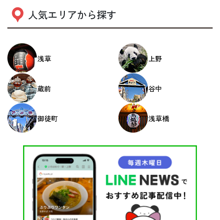
人気エリアから探す
浅草
上野
蔵前
谷中
御徒町
浅草橋