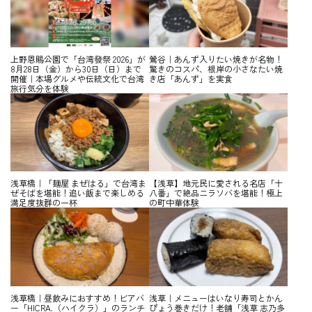
上野恩賜公園で「台湾發祭 2026」が
鶯谷｜あんず入りたい焼きが名物！
8月28日（金）から30日（日）まで
驚きのコスパ、根岸の小さなたい焼
開催｜本場グルメや伝統文化で台湾
き店「あんず」を実食
旅行気分を体験
浅草橋｜「麺屋 まぜはる」で台湾ま
【浅草】地元民に愛される名店「十
ぜそばを堪能！追い飯まで楽しめる
八番」で絶品ニラソバを堪能！極上
満足度抜群の一杯
の町中華体験
浅草橋｜昼飲みにおすすめ！ビアバ
浅草｜メニューはいなり寿司とかん
ー「HICRA.（ハイクラ）」のランチ
ぴょう巻きだけ！老舗「浅草 志乃多