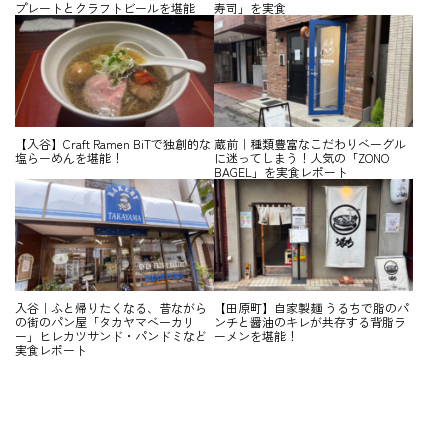
プレートとクラフトビールを堪能
寿司」を実食
【入谷】Craft Ramen BiTで独創的な
蔵前｜種類豊富なこだわりベーグル
塩らーめんを堪能！
に迷ってしまう！人気の「ZONO
BAGEL」を実食レポート
入谷｜ふと帰りたくなる、昔ながら
【田原町】自家製麺 うるちで脂のパ
の街のパン屋「タカヤマベーカリ
ンチと醤油のキレが共存する背脂ラ
ー」ヒレカツサンド・パンドミなど
ーメンを堪能！
実食レポート