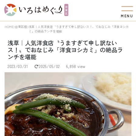
M
E
N
U
HOME
台東区版
浅草｜人気洋食店〝うますぎて申し訳ないス！〟でおなじみ「洋食ヨシカ
ミ」の絶品ランチを堪能
浅草｜人気洋食店〝うますぎて申し訳ない
ス！〟でおなじみ「洋食ヨシカミ」の絶品ラ
ンチを堪能
2023/03/31
2025/05/02
6,898 view