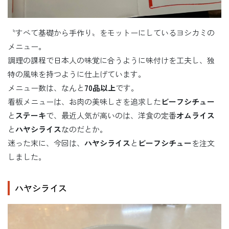
〝すべて基礎から手作り〟をモットーにしているヨシカミの
メニュー。
調理の課程で日本人の味覚に合うように味付けを工夫し、独
特の風味を持つように仕上げています。
メニュー数は、なんと
70品以上
です。
看板メニューは、お肉の美味しさを追求した
ビーフシチュー
と
ステーキ
で、最近人気が高いのは、洋食の定番
オムライス
と
ハヤシライス
なのだとか。
迷った末に、今回は、
ハヤシライス
と
ビーフシチュー
を注文
しました。
ハヤシライス