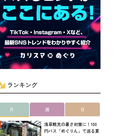
ランキング
月
週
日
浅草観光の暑さ対策に！100
円バス「めぐりん」で巡る夏