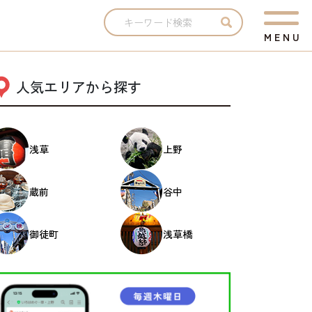
M
E
N
U
人気エリアから探す
浅草
上野
蔵前
谷中
御徒町
浅草橋