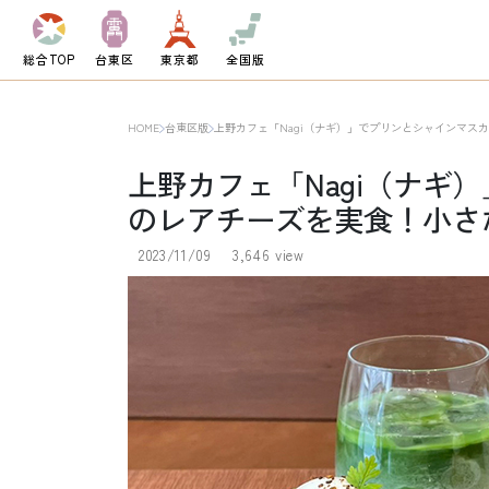
総合TOP
台東区
東京都
全国版
HOME
台東区版
上野カフェ「Nagi（ナギ）」でプリンとシャインマス
上野カフェ「Nagi（ナギ
のレアチーズを実食！小さ
2023/11/09
3,646 view