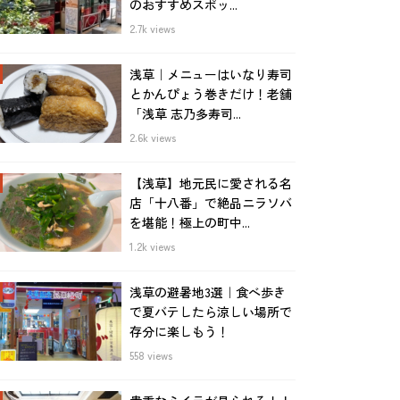
のおすすめスポッ...
2.7k views
浅草｜メニューはいなり寿司
とかんぴょう巻きだけ！老舗
「浅草 志乃多寿司...
2.6k views
【浅草】地元民に愛される名
店「十八番」で絶品ニラソバ
を堪能！極上の町中...
1.2k views
浅草の避暑地3選｜食べ歩き
で夏バテしたら涼しい場所で
存分に楽しもう！
558 views