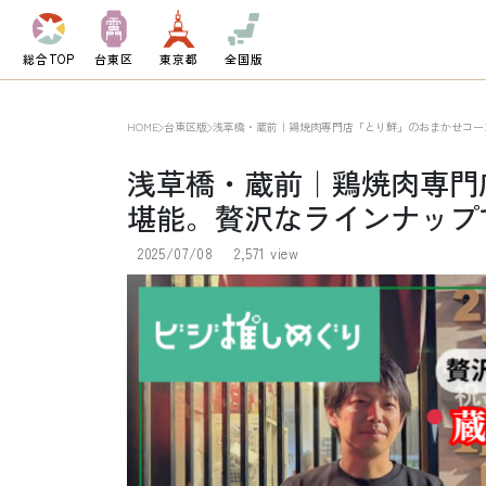
総合TOP
台東区
東京都
全国版
HOME
台東区版
浅草橋・蔵前｜鶏焼肉専門店「とり鮮」のおまかせコー
浅草橋・蔵前｜鶏焼肉専門
堪能。贅沢なラインナップ
2025/07/08
2,571 view