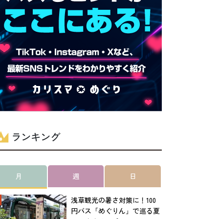
ランキング
月
週
日
浅草観光の暑さ対策に！100
円バス「めぐりん」で巡る夏