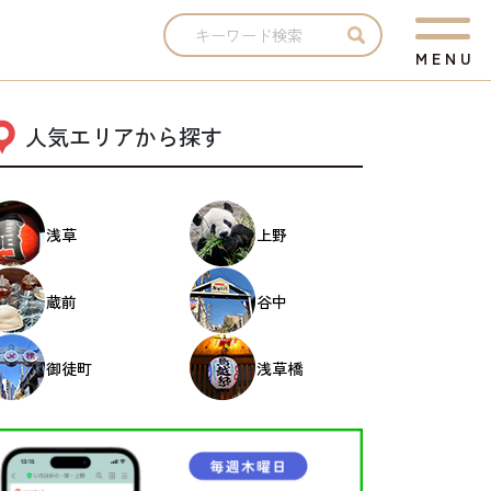
M
E
N
U
人気エリアから探す
浅草
上野
蔵前
谷中
御徒町
浅草橋