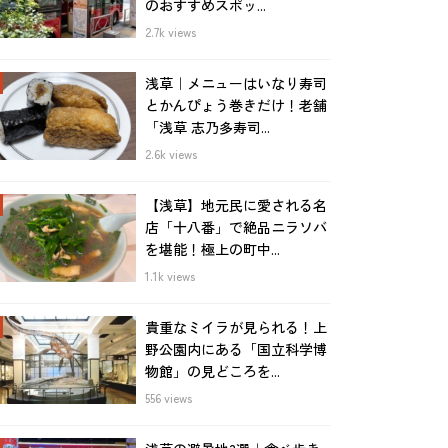
のおすすめスポッ...
2.7k views
浅草｜メニューはいなり寿司
とかんぴょう巻きだけ！老舗
「浅草 志乃多寿司...
2.6k views
【浅草】地元民に愛される名
店「十八番」で絶品ニラソバ
を堪能！極上の町中...
1.1k views
貴重なミイラが見られる！上
野公園内にある「国立科学博
物館」の見どころを...
556 views