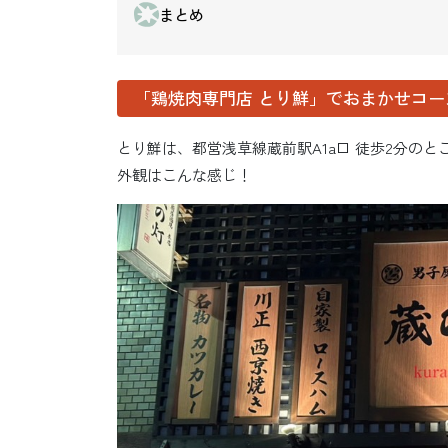
まとめ
「鶏焼肉専門店 とり鮮」でおまかせコー
とり鮮は、都営浅草線蔵前駅A1a口 徒歩2分の
外観はこんな感じ！