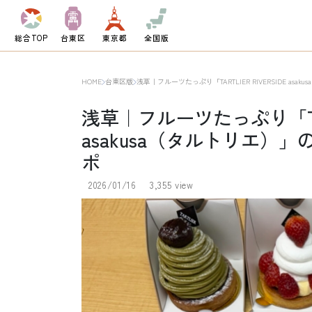
総合TOP
台東区
東京都
全国版
HOME
台東区版
浅草｜フルーツたっぷり「TARTLIER RIVERSIDE 
浅草｜フルーツたっぷり「TARTL
asakusa（タルトリエ
ポ
2026/01/16
3,355 view