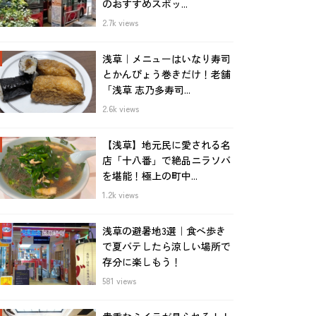
のおすすめスポッ...
2.7k views
浅草｜メニューはいなり寿司
とかんぴょう巻きだけ！老舗
「浅草 志乃多寿司...
2.6k views
【浅草】地元民に愛される名
店「十八番」で絶品ニラソバ
を堪能！極上の町中...
1.2k views
浅草の避暑地3選｜食べ歩き
で夏バテしたら涼しい場所で
存分に楽しもう！
581 views