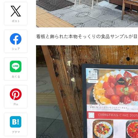
ポスト
看板と飾られた本物そっくりの食品サンプルが目
シェア
おくる
Pin
ブクマ