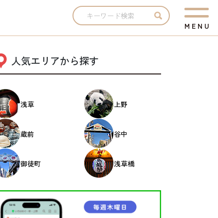
M
E
N
U
人気エリアから探す
浅草
上野
蔵前
谷中
御徒町
浅草橋