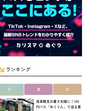
ランキング
月
週
日
浅草観光の暑さ対策に！100
円バス「めぐりん」で巡る夏