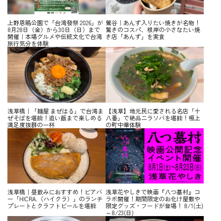
上野恩賜公園で「台湾發祭 2026」が
鶯谷｜あんず入りたい焼きが名物！
8月28日（金）から30日（日）まで
驚きのコスパ、根岸の小さなたい焼
開催｜本場グルメや伝統文化で台湾
き店「あんず」を実食
旅行気分を体験
浅草橋｜「麺屋 まぜはる」で台湾ま
【浅草】地元民に愛される名店「十
ぜそばを堪能！追い飯まで楽しめる
八番」で絶品ニラソバを堪能！極上
満足度抜群の一杯
の町中華体験
浅草橋｜昼飲みにおすすめ！ビアバ
浅草花やしきで映画『八つ墓村』コ
ー「HICRA.（ハイクラ）」のランチ
ラボ開催！期間限定のお化け屋敷や
プレートとクラフトビールを堪能
限定グッズ・フードが登場！ 8/1(土)
～8/23(日)