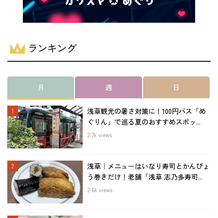
ランキング
月
週
日
浅草観光の暑さ対策に！100円バス「め
ぐりん」で巡る夏のおすすめスポッ...
2.7k views
浅草｜メニューはいなり寿司とかんぴょ
う巻きだけ！老舗「浅草 志乃多寿司...
2.6k views