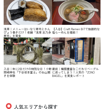
浅草｜メニューはいなり寿司とかん
【入谷】Craft Ramen BiTで独創的な
ぴょう巻きだけ！老舗「浅草 志乃多
塩らーめんを堪能！
寿司」を実食
入谷｜年に2日だけの特別な日！小野
蔵前｜種類豊富なこだわりベーグル
照崎神社「下谷坂本富士」のお山開
に迷ってしまう！人気の「ZONO
きを体験
BAGEL」を実食レポート
人気エリアから探す