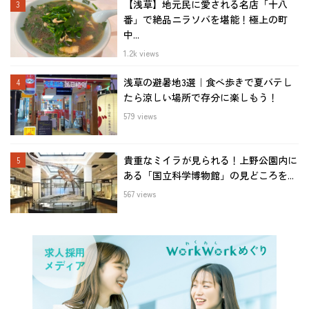
【浅草】地元民に愛される名店「十八
番」で絶品ニラソバを堪能！極上の町
中...
1.2k views
浅草の避暑地3選｜食べ歩きで夏バテし
たら涼しい場所で存分に楽しもう！
579 views
貴重なミイラが見られる！上野公園内に
ある「国立科学博物館」の見どころを...
567 views