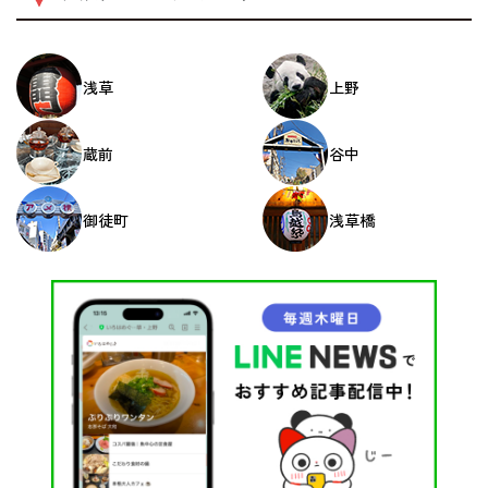
浅草
上野
蔵前
谷中
御徒町
浅草橋