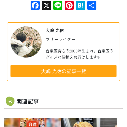
Facebook
X
Line
Pinterest
Hatena
共
有
大嶋 光佑
フリーライター
台東区育ちの2000年生まれ。台東区の
グルメな情報をお届けします✨
大嶋 光佑の記事一覧
関連記事