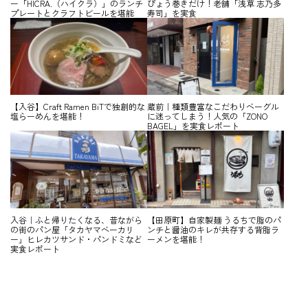
ー「HICRA.（ハイクラ）」のランチ
ぴょう巻きだけ！老舗「浅草 志乃多
プレートとクラフトビールを堪能
寿司」を実食
【入谷】Craft Ramen BiTで独創的な
蔵前｜種類豊富なこだわりベーグル
塩らーめんを堪能！
に迷ってしまう！人気の「ZONO
BAGEL」を実食レポート
入谷｜ふと帰りたくなる、昔ながら
【田原町】自家製麺 うるちで脂のパ
の街のパン屋「タカヤマベーカリ
ンチと醤油のキレが共存する背脂ラ
ー」ヒレカツサンド・パンドミなど
ーメンを堪能！
実食レポート