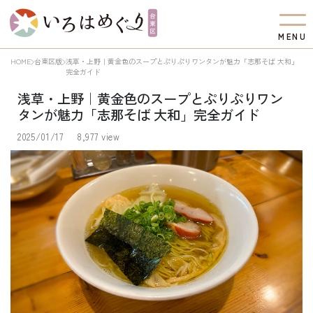
M
E
N
U
HOME
台東区版
浅草・上野｜黄金色のスープとぷりぷりワンタンが魅力「志那そば 大和」
完全ガイド
浅草・上野｜黄金色のスープとぷりぷりワン
タンが魅力「志那そば 大和」完全ガイド
2025/01/17
8,977 view