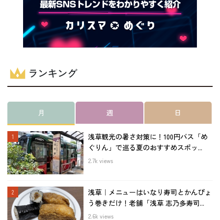
ランキング
月
週
日
浅草観光の暑さ対策に！100円バス「め
ぐりん」で巡る夏のおすすめスポッ...
2.7k views
浅草｜メニューはいなり寿司とかんぴょ
う巻きだけ！老舗「浅草 志乃多寿司...
2.6k views