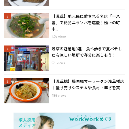
【浅草】地元民に愛される名店「十八
番」で絶品ニラソバを堪能！極上の町
中...
1.2k views
浅草の避暑地3選｜食べ歩きで夏バテし
たら涼しい場所で存分に楽しもう！
571 views
【浅草橋】楊国福マーラータン浅草橋店
｜量り売りシステムや食材・辛さを実...
486 views