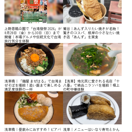
上野恩賜公園で「台湾發祭 2026」が
鶯谷｜あんず入りたい焼きが名物！
8月28日（金）から30日（日）まで
驚きのコスパ、根岸の小さなたい焼
開催｜本場グルメや伝統文化で台湾
き店「あんず」を実食
旅行気分を体験
浅草橋｜「麺屋 まぜはる」で台湾ま
【浅草】地元民に愛される名店「十
ぜそばを堪能！追い飯まで楽しめる
八番」で絶品ニラソバを堪能！極上
満足度抜群の一杯
の町中華体験
浅草橋｜昼飲みにおすすめ！ビアバ
浅草｜メニューはいなり寿司とかん