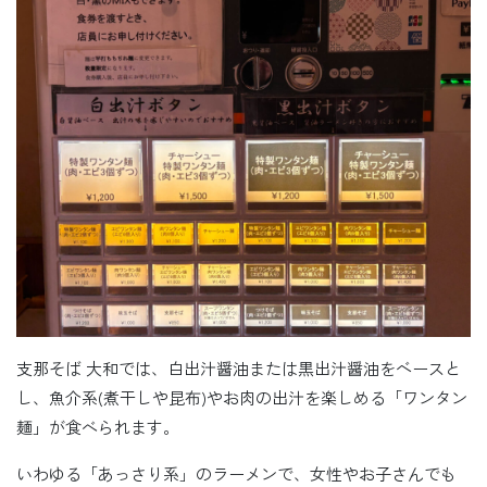
支那そば 大和では、白出汁醤油または黒出汁醤油をベースと
し、魚介系(煮干しや昆布)やお肉の出汁を楽しめる「ワンタン
麺」が食べられます。
いわゆる「あっさり系」のラーメンで、女性やお子さんでも