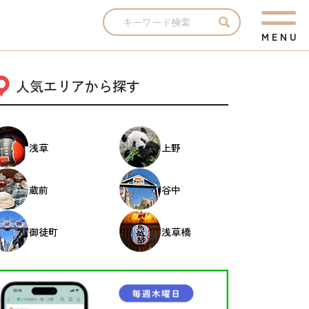
M
E
N
U
人気エリアから探す
浅草
上野
蔵前
谷中
御徒町
浅草橋