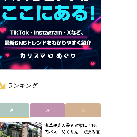
ランキング
月
週
日
浅草観光の暑さ対策に！100
円バス「めぐりん」で巡る夏