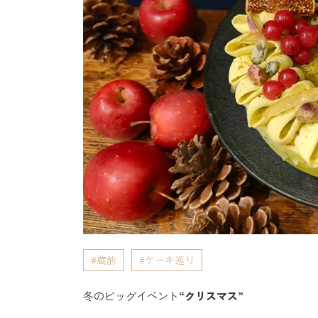
蔵前
ケーキ巡り
冬のビッグイベント
“クリスマス”