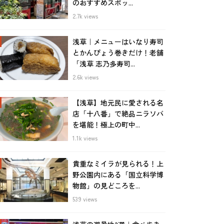
のおすすめスポッ...
2.7k views
浅草｜メニューはいなり寿司
とかんぴょう巻きだけ！老舗
「浅草 志乃多寿司...
2.6k views
【浅草】地元民に愛される名
店「十八番」で絶品ニラソバ
を堪能！極上の町中...
1.1k views
貴重なミイラが見られる！上
野公園内にある「国立科学博
物館」の見どころを...
539 views