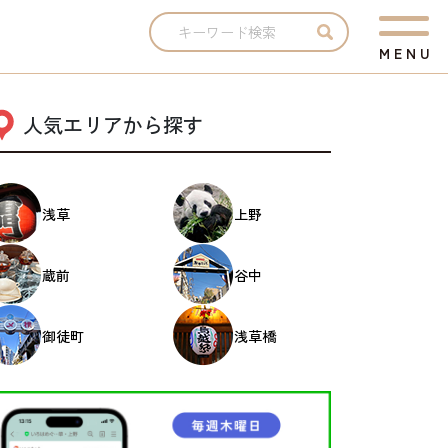
M
E
N
U
人気エリアから探す
浅草
上野
蔵前
谷中
御徒町
浅草橋