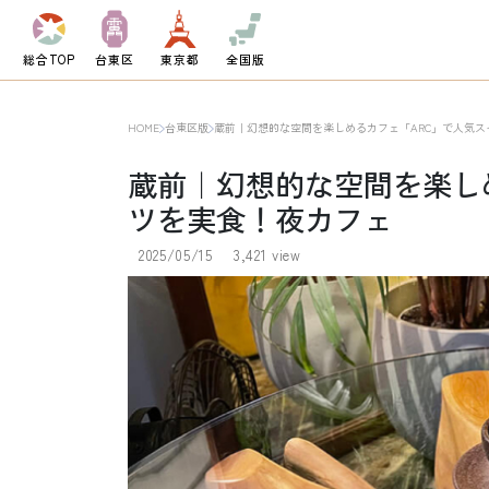
総合TOP
台東区
東京都
全国版
HOME
台東区版
蔵前｜幻想的な空間を楽しめるカフェ「ARC」で人気
蔵前｜幻想的な空間を楽し
ツを実食！夜カフェ
2025/05/15
3,421 view