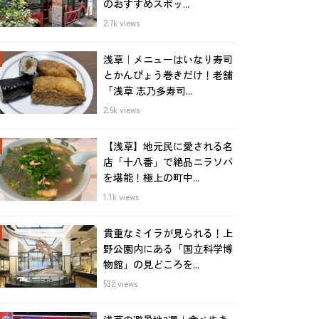
のおすすめスポッ...
2.7k views
浅草｜メニューはいなり寿司
とかんぴょう巻きだけ！老舗
「浅草 志乃多寿司...
2.5k views
【浅草】地元民に愛される名
店「十八番」で絶品ニラソバ
を堪能！極上の町中...
1.1k views
貴重なミイラが見られる！上
野公園内にある「国立科学博
物館」の見どころを...
532 views