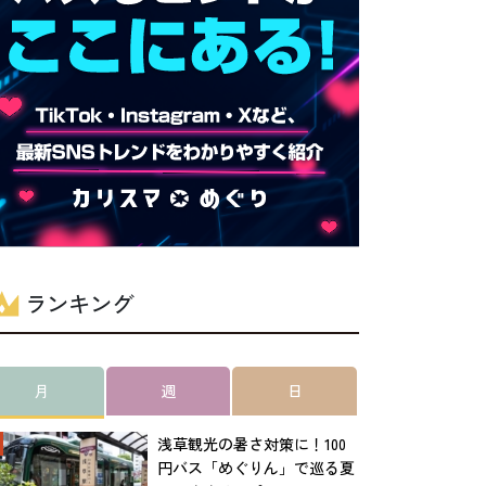
ランキング
月
週
日
浅草観光の暑さ対策に！100
円バス「めぐりん」で巡る夏