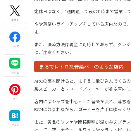
定休日はなく、1週間通して夜の11時まで営業し
ポスト
やや薄暗いライトアップをしている店内なので、
よ。
また、決済方法は現金に対応しておらず、クレジッ
シェア
はご注意ください。
まるでレトロな音楽バーのような店内
おくる
ARCの扉を開けると、まず目に飛び込んでくる
製スピーカーとレコードプレーヤーが並ぶ店内は
Pin
店内にはジャズを中心とした音楽が流れ、落ち着
BGMに包まれながら、コーヒーを片手にゆっく
また、黄色のソファや間接照明が温かみをプラス
ブクマ
として、夜はナチュールワインやクラフトビール