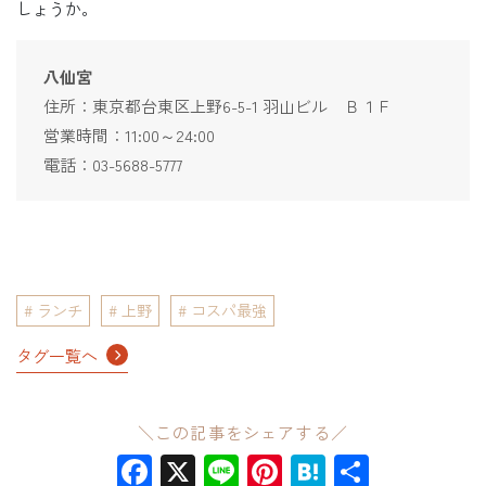
しょうか。
八仙宮
住所：東京都台東区上野6-5-1 羽山ビル Ｂ１Ｆ
営業時間：11:00～24:00
電話：03-5688-5777
ランチ
上野
コスパ最強
タグ一覧へ
＼この記事をシェアする／
Facebook
X
Line
Pinterest
Hatena
共