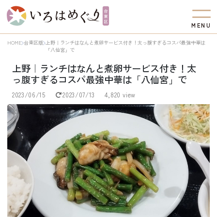
M
E
N
U
HOME
台東区版
上野｜ランチはなんと煮卵サービス付き！太っ腹すぎるコスパ最強中華は
「八仙宮」で
上野｜ランチはなんと煮卵サービス付き！太
っ腹すぎるコスパ最強中華は「八仙宮」で
2023/06/15
2023/07/13
4,820 view