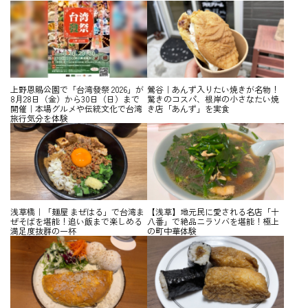
上野恩賜公園で「台湾發祭 2026」が
鶯谷｜あんず入りたい焼きが名物！
8月28日（金）から30日（日）まで
驚きのコスパ、根岸の小さなたい焼
開催｜本場グルメや伝統文化で台湾
き店「あんず」を実食
旅行気分を体験
浅草橋｜「麺屋 まぜはる」で台湾ま
【浅草】地元民に愛される名店「十
ぜそばを堪能！追い飯まで楽しめる
八番」で絶品ニラソバを堪能！極上
満足度抜群の一杯
の町中華体験