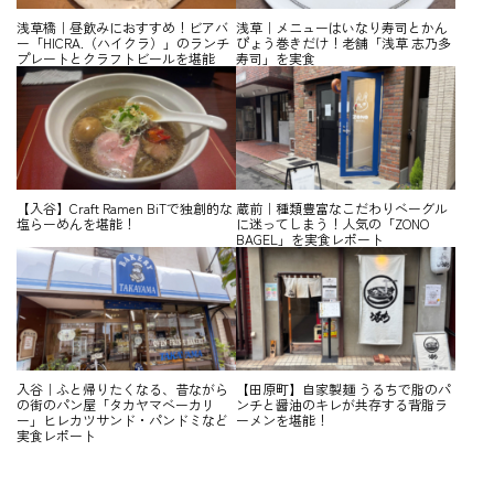
浅草橋｜昼飲みにおすすめ！ビアバ
浅草｜メニューはいなり寿司とかん
ー「HICRA.（ハイクラ）」のランチ
ぴょう巻きだけ！老舗「浅草 志乃多
プレートとクラフトビールを堪能
寿司」を実食
【入谷】Craft Ramen BiTで独創的な
蔵前｜種類豊富なこだわりベーグル
塩らーめんを堪能！
に迷ってしまう！人気の「ZONO
BAGEL」を実食レポート
入谷｜ふと帰りたくなる、昔ながら
【田原町】自家製麺 うるちで脂のパ
の街のパン屋「タカヤマベーカリ
ンチと醤油のキレが共存する背脂ラ
ー」ヒレカツサンド・パンドミなど
ーメンを堪能！
実食レポート