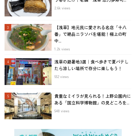
2.6k views
【浅草】地元民に愛される名店「十八
番」で絶品ニラソバを堪能！極上の町
中...
1.2k views
浅草の避暑地3選｜食べ歩きで夏バテし
たら涼しい場所で存分に楽しもう！
552 views
貴重なミイラが見られる！上野公園内に
ある「国立科学博物館」の見どころを...
548 views