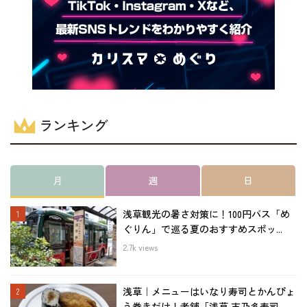
ランキング
月
週
日
浅草観光の暑さ対策に！100円バス「め
ぐりん」で巡る夏のおすすめスポッ...
2.7k views
浅草｜メニューはいなり寿司とかんぴょ
う巻きだけ！老舗「浅草 志乃多寿司...