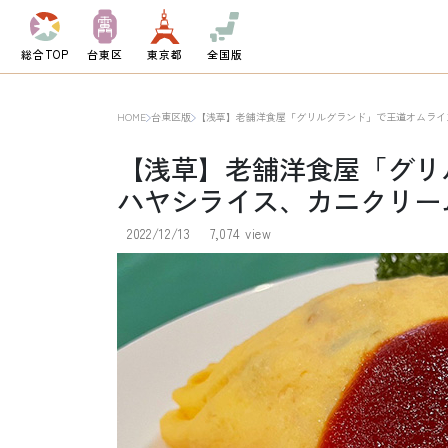
総合TOP
台東区
東京都
全国版
HOME
台東区版
【浅草】老舗洋食屋「グリルグランド」で王道オムライ
【浅草】老舗洋食屋「グリ
ハヤシライス、カニクリー
2022/12/13
7,074 view