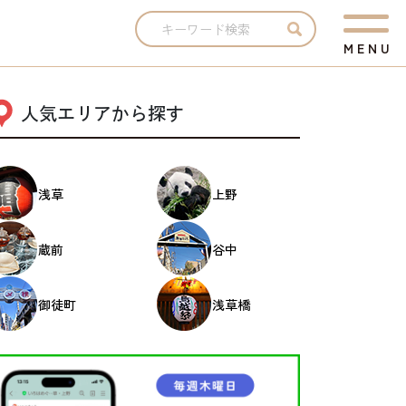
M
E
N
U
人気エリアから探す
浅草
上野
蔵前
谷中
御徒町
浅草橋