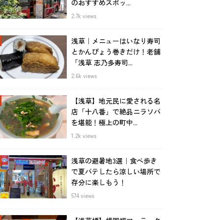
のおすすめスポッ...
2.7k views
浅草｜メニューはいなり寿司
とかんぴょう巻きだけ！老舗
「浅草 志乃多寿司...
2.6k views
【浅草】地元民に愛される名
店「十八番」で絶品ニラソバ
を堪能！極上の町中...
1.2k views
浅草の避暑地3選｜食べ歩き
で夏バテしたら涼しい場所で
存分に楽しもう！
574 views