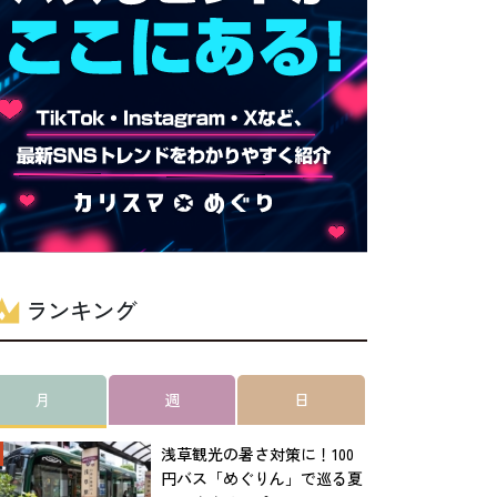
ランキング
月
週
日
浅草観光の暑さ対策に！100
円バス「めぐりん」で巡る夏