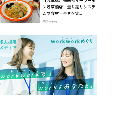
【浅草橋】楊国福マーラータ
ン浅草橋店｜量り売りシステ
ムや食材・辛さを実...
489 views