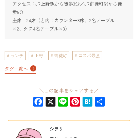
アクセス：JR上野駅から徒歩3分／JR御徒町駅から徒
歩5分
座席：24席（店内：カウンター8席、2名テーブル
×2、外に4名テーブル×3）
ランチ
上野
御徒町
コスパ最強
タグ一覧へ
＼この記事をシェアする／
Facebook
X
Line
Pinterest
Hatena
共
有
シヲリ