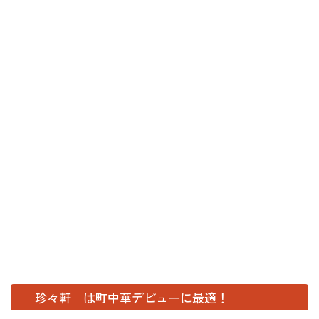
「珍々軒」は町中華デビューに最適！