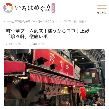
M
E
N
U
HOME
台東区版
町中華ブーム到来！迷うならココ！上野「珍々軒」徹底レポ！
町中華ブーム到来！迷うならココ！上野
「珍々軒」徹底レポ！
2024/12/03
19,648 view