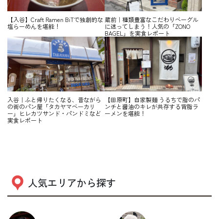
【入谷】Craft Ramen BiTで独創的な
蔵前｜種類豊富なこだわりベーグル
塩らーめんを堪能！
に迷ってしまう！人気の「ZONO
BAGEL」を実食レポート
入谷｜ふと帰りたくなる、昔ながら
【田原町】自家製麺 うるちで脂のパ
の街のパン屋「タカヤマベーカリ
ンチと醤油のキレが共存する背脂ラ
ー」ヒレカツサンド・パンドミなど
ーメンを堪能！
実食レポート
人気エリアから探す