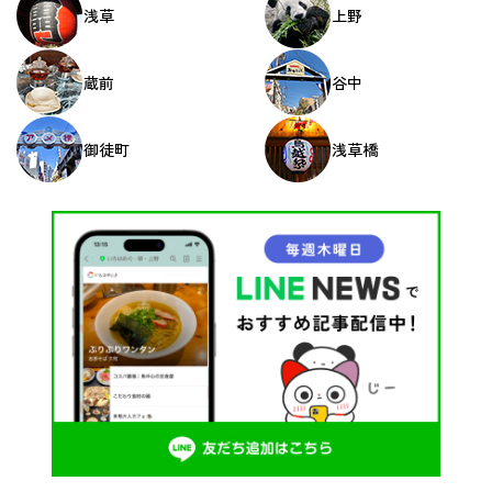
浅草
上野
蔵前
谷中
御徒町
浅草橋