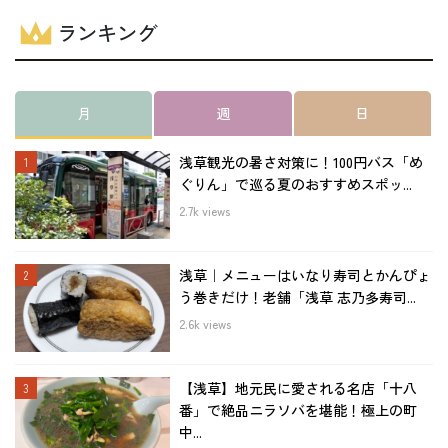
ランキング
月
週
日
浅草観光の暑さ対策に！100円バス「め
ぐりん」で巡る夏のおすすめスポッ...
2.7k views
浅草｜メニューはいなり寿司とかんぴょ
う巻きだけ！老舗「浅草 志乃多寿司...
2.6k views
【浅草】地元民に愛される名店「十八
番」で絶品ニラソバを堪能！極上の町
中...