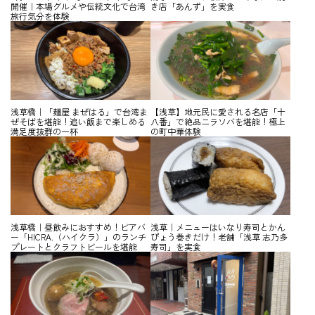
開催｜本場グルメや伝統文化で台湾
き店「あんず」を実食
旅行気分を体験
浅草橋｜「麺屋 まぜはる」で台湾ま
【浅草】地元民に愛される名店「十
ぜそばを堪能！追い飯まで楽しめる
八番」で絶品ニラソバを堪能！極上
満足度抜群の一杯
の町中華体験
浅草橋｜昼飲みにおすすめ！ビアバ
浅草｜メニューはいなり寿司とかん
ー「HICRA.（ハイクラ）」のランチ
ぴょう巻きだけ！老舗「浅草 志乃多
プレートとクラフトビールを堪能
寿司」を実食