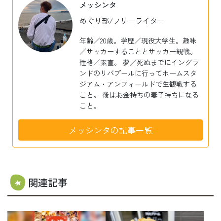
メッシンタ
めぐり部/フリーライター
年齢／20歳。学歴／現役大学生。趣味
／サッカーすることとサッカー観戦。
性格／素直。 夢／死ぬまでにイングラ
ンドのリバプールに行ってホームスタ
ジアム・アンフィールドで生観戦する
こと。 後はお金持ちの妻子持ちになる
こと。
メッシンタの記事一覧
関連記事