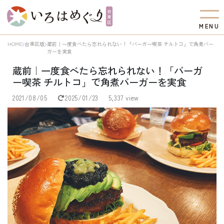
M
E
N
U
HOME
台東区版
蔵前｜一度食べたら忘れられない！「バーガー喫茶 チルトコ」で角煮バー
ガーを実食
蔵前｜一度食べたら忘れられない！「バーガ
ー喫茶 チルトコ」で角煮バーガーを実食
2021/08/05
2025/01/23
5,337 view