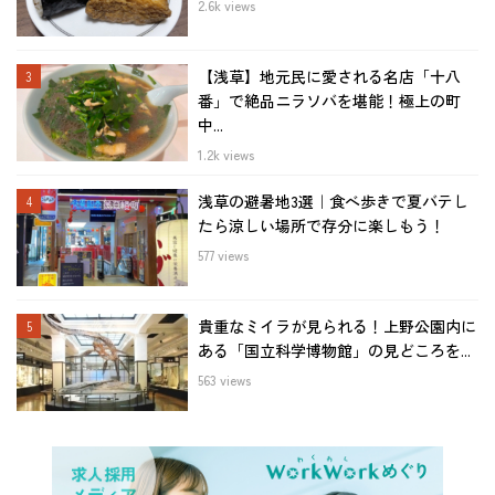
2.6k views
【浅草】地元民に愛される名店「十八
番」で絶品ニラソバを堪能！極上の町
中...
1.2k views
浅草の避暑地3選｜食べ歩きで夏バテし
たら涼しい場所で存分に楽しもう！
577 views
貴重なミイラが見られる！上野公園内に
ある「国立科学博物館」の見どころを...
563 views