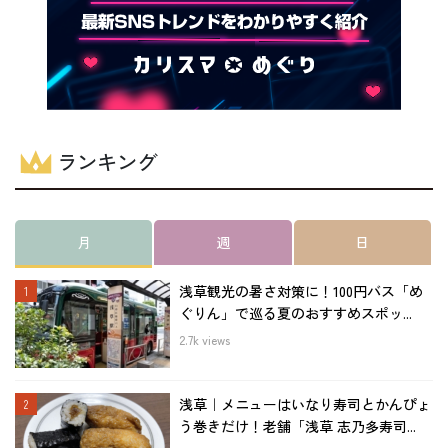
ランキング
月
週
日
浅草観光の暑さ対策に！100円バス「め
ぐりん」で巡る夏のおすすめスポッ...
2.7k views
浅草｜メニューはいなり寿司とかんぴょ
う巻きだけ！老舗「浅草 志乃多寿司...