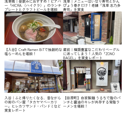
浅草橋｜昼飲みにおすすめ！ビアバ
浅草｜メニューはいなり寿司とかん
ー「HICRA.（ハイクラ）」のランチ
ぴょう巻きだけ！老舗「浅草 志乃多
プレートとクラフトビールを堪能
寿司」を実食
【入谷】Craft Ramen BiTで独創的な
蔵前｜種類豊富なこだわりベーグル
塩らーめんを堪能！
に迷ってしまう！人気の「ZONO
BAGEL」を実食レポート
入谷｜ふと帰りたくなる、昔ながら
【田原町】自家製麺 うるちで脂のパ
の街のパン屋「タカヤマベーカリ
ンチと醤油のキレが共存する背脂ラ
ー」ヒレカツサンド・パンドミなど
ーメンを堪能！
実食レポート