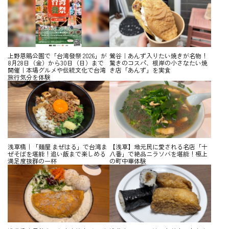
上野恩賜公園で「台湾發祭 2026」が
鶯谷｜あんず入りたい焼きが名物！
8月28日（金）から30日（日）まで
驚きのコスパ、根岸の小さなたい焼
開催｜本場グルメや伝統文化で台湾
き店「あんず」を実食
旅行気分を体験
浅草橋｜「麺屋 まぜはる」で台湾ま
【浅草】地元民に愛される名店「十
ぜそばを堪能！追い飯まで楽しめる
八番」で絶品ニラソバを堪能！極上
満足度抜群の一杯
の町中華体験