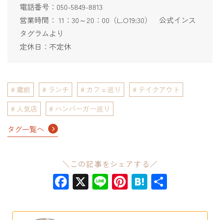
電話番号：050-5849-8813
営業時間： 11：30～20：00（L.O19:30） 公式インス
タグラムより
定休日：不定休
蔵前
ランチ
カフェ巡り
テイクアウト
人気店
ハンバーガー巡り
タグ一覧へ
＼この記事をシェアする／
Facebook
X
Line
Pinterest
Hatena
共
有