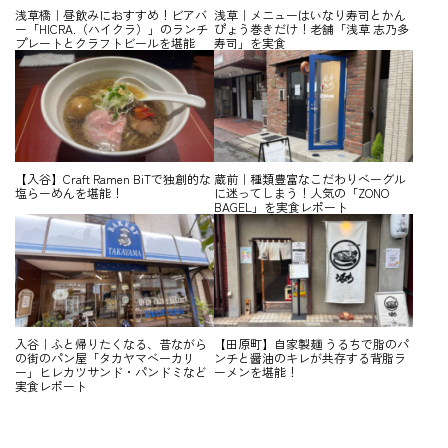
浅草橋｜昼飲みにおすすめ！ビアバ
浅草｜メニューはいなり寿司とかん
ー「HICRA.（ハイクラ）」のランチ
ぴょう巻きだけ！老舗「浅草 志乃多
プレートとクラフトビールを堪能
寿司」を実食
【入谷】Craft Ramen BiTで独創的な
蔵前｜種類豊富なこだわりベーグル
塩らーめんを堪能！
に迷ってしまう！人気の「ZONO
BAGEL」を実食レポート
入谷｜ふと帰りたくなる、昔ながら
【田原町】自家製麺 うるちで脂のパ
の街のパン屋「タカヤマベーカリ
ンチと醤油のキレが共存する背脂ラ
ー」ヒレカツサンド・パンドミなど
ーメンを堪能！
実食レポート