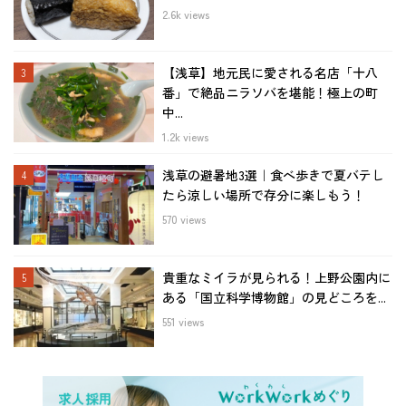
2.6k views
【浅草】地元民に愛される名店「十八
番」で絶品ニラソバを堪能！極上の町
中...
1.2k views
浅草の避暑地3選｜食べ歩きで夏バテし
たら涼しい場所で存分に楽しもう！
570 views
貴重なミイラが見られる！上野公園内に
ある「国立科学博物館」の見どころを...
551 views