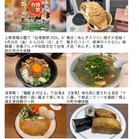
上野恩賜公園で「台湾發祭 2026」が
鶯谷｜あんず入りたい焼きが名物！
8月28日（金）から30日（日）まで
驚きのコスパ、根岸の小さなたい焼
開催｜本場グルメや伝統文化で台湾
き店「あんず」を実食
旅行気分を体験
浅草橋｜「麺屋 まぜはる」で台湾ま
【浅草】地元民に愛される名店「十
ぜそばを堪能！追い飯まで楽しめる
八番」で絶品ニラソバを堪能！極上
満足度抜群の一杯
の町中華体験