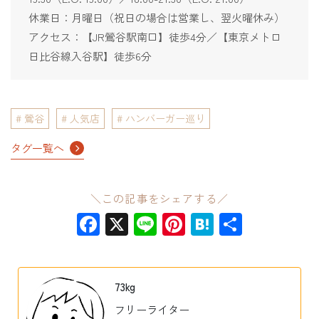
休業日：月曜日（祝日の場合は営業し、翌火曜休み）
アクセス：【JR鶯谷駅南口】徒歩4分／【東京メトロ
日比谷線入谷駅】徒歩6分
鶯谷
人気店
ハンバーガー巡り
タグ一覧へ
＼この記事をシェアする／
Facebook
X
Line
Pinterest
Hatena
共
有
73kg
フリーライター