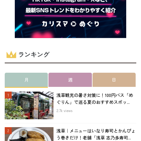
ランキング
月
週
日
浅草観光の暑さ対策に！100円バス「め
ぐりん」で巡る夏のおすすめスポッ...
2.7k views
浅草｜メニューはいなり寿司とかんぴょ
う巻きだけ！老舗「浅草 志乃多寿司...