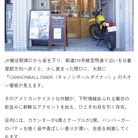
JR鶯谷駅南口から坂を下り、都道319号線言問通り沿いを日暮
里駅方向へ歩くと、少し奥まった間口に、大胆に
『CANNONBALL DINER（キャノンボールダイナー）』のネオ
ン看板が見えます。
そのアメリカンテイストな外観が、下町情緒あふれる鶯谷の
街並みに新鮮なアクセントを加え、ひときわ目を引く存在。
店内には、カウンターが6席とテーブルが2席。ハンバーガー
のパティを焼く音や香ばしい香りが漂い、五感を刺激してく
れます。