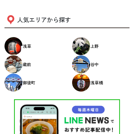
人気エリアから探す
浅草
上野
蔵前
谷中
御徒町
浅草橋