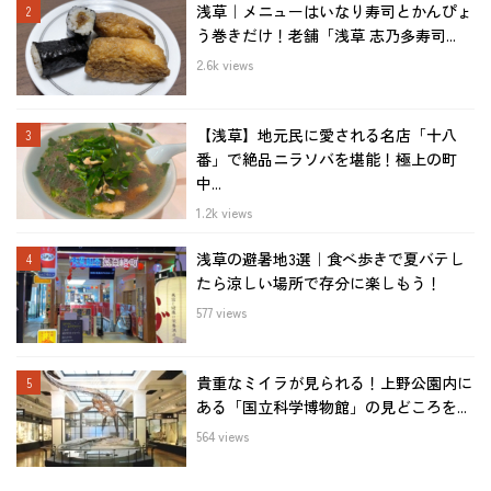
浅草｜メニューはいなり寿司とかんぴょ
う巻きだけ！老舗「浅草 志乃多寿司...
2.6k views
【浅草】地元民に愛される名店「十八
番」で絶品ニラソバを堪能！極上の町
中...
1.2k views
浅草の避暑地3選｜食べ歩きで夏バテし
たら涼しい場所で存分に楽しもう！
577 views
貴重なミイラが見られる！上野公園内に
ある「国立科学博物館」の見どころを...
564 views