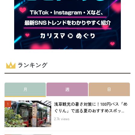
ランキング
月
週
日
浅草観光の暑さ対策に！100円バス「め
ぐりん」で巡る夏のおすすめスポッ...
2.7k views