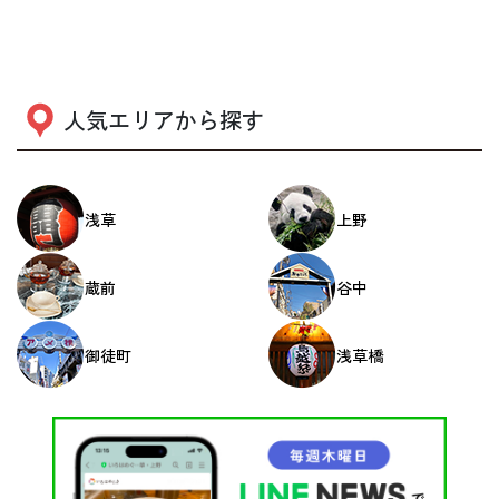
人気エリアから探す
浅草
上野
蔵前
谷中
御徒町
浅草橋