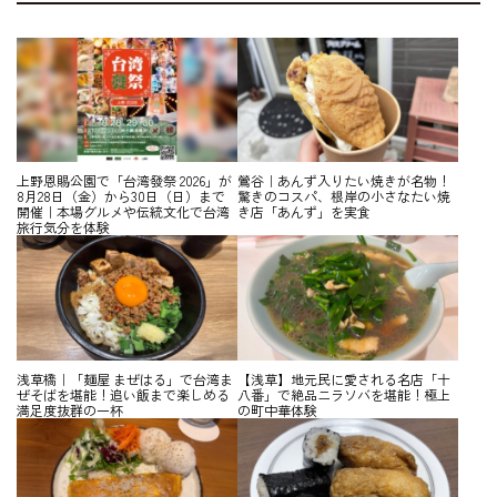
上野恩賜公園で「台湾發祭 2026」が
鶯谷｜あんず入りたい焼きが名物！
8月28日（金）から30日（日）まで
驚きのコスパ、根岸の小さなたい焼
開催｜本場グルメや伝統文化で台湾
き店「あんず」を実食
旅行気分を体験
浅草橋｜「麺屋 まぜはる」で台湾ま
【浅草】地元民に愛される名店「十
ぜそばを堪能！追い飯まで楽しめる
八番」で絶品ニラソバを堪能！極上
満足度抜群の一杯
の町中華体験