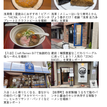
浅草橋｜昼飲みにおすすめ！ビアバ
浅草｜メニューはいなり寿司とかん
ー「HICRA.（ハイクラ）」のランチ
ぴょう巻きだけ！老舗「浅草 志乃多
プレートとクラフトビールを堪能
寿司」を実食
【入谷】Craft Ramen BiTで独創的な
蔵前｜種類豊富なこだわりベーグル
塩らーめんを堪能！
に迷ってしまう！人気の「ZONO
BAGEL」を実食レポート
入谷｜ふと帰りたくなる、昔ながら
【田原町】自家製麺 うるちで脂のパ
の街のパン屋「タカヤマベーカリ
ンチと醤油のキレが共存する背脂ラ
ー」ヒレカツサンド・パンドミなど
ーメンを堪能！
実食レポート