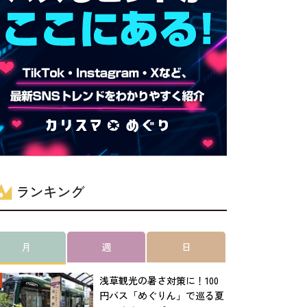
ランキング
月
週
日
浅草観光の暑さ対策に！100
円バス「めぐりん」で巡る夏