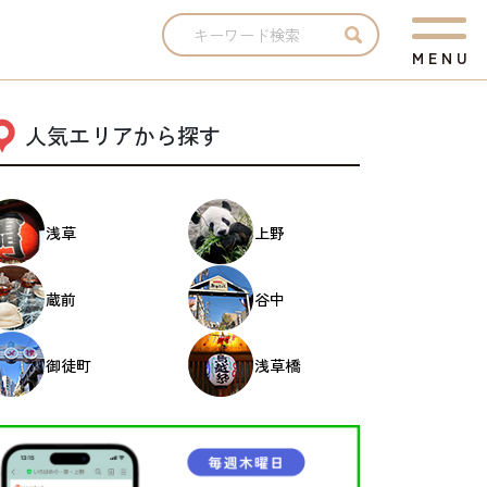
M
E
N
U
人気エリアから探す
浅草
上野
蔵前
谷中
御徒町
浅草橋