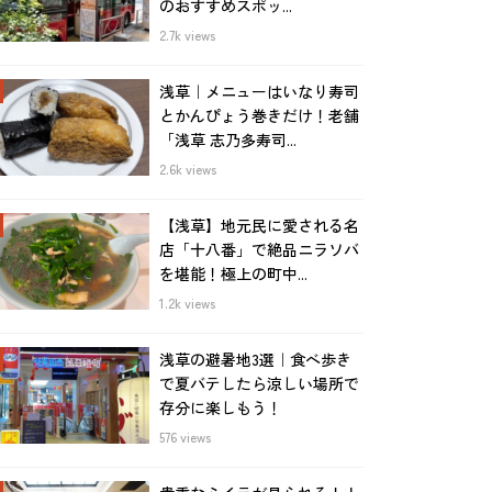
のおすすめスポッ...
2.7k views
浅草｜メニューはいなり寿司
とかんぴょう巻きだけ！老舗
「浅草 志乃多寿司...
2.6k views
【浅草】地元民に愛される名
店「十八番」で絶品ニラソバ
を堪能！極上の町中...
1.2k views
浅草の避暑地3選｜食べ歩き
で夏バテしたら涼しい場所で
存分に楽しもう！
576 views