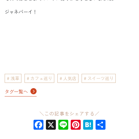
ジャネバーイ！
浅草
カフェ巡り
人気店
スイーツ巡り
タグ一覧へ
＼この記事をシェアする／
Facebook
X
Line
Pinterest
Hatena
共
有