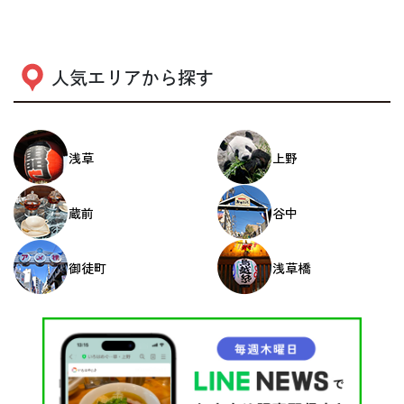
人気エリアから探す
浅草
上野
蔵前
谷中
御徒町
浅草橋