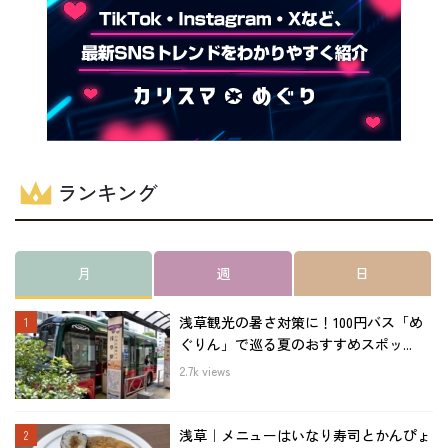
ランキング
月
週
日
浅草観光の暑さ対策に！100円バス「め
ぐりん」で巡る夏のおすすめスポッ...
2.7k views
浅草｜メニューはいなり寿司とかんぴょ