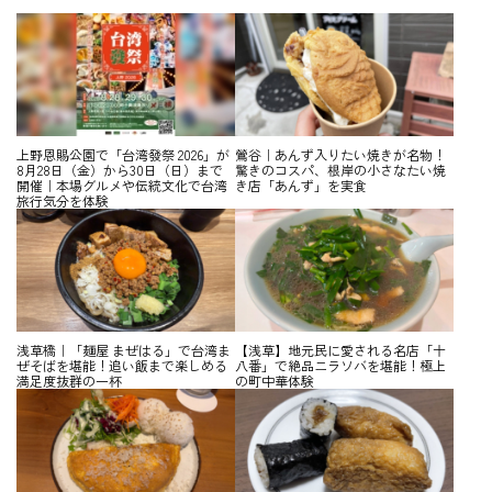
上野恩賜公園で「台湾發祭 2026」が
鶯谷｜あんず入りたい焼きが名物！
8月28日（金）から30日（日）まで
驚きのコスパ、根岸の小さなたい焼
開催｜本場グルメや伝統文化で台湾
き店「あんず」を実食
旅行気分を体験
浅草橋｜「麺屋 まぜはる」で台湾ま
【浅草】地元民に愛される名店「十
ぜそばを堪能！追い飯まで楽しめる
八番」で絶品ニラソバを堪能！極上
満足度抜群の一杯
の町中華体験