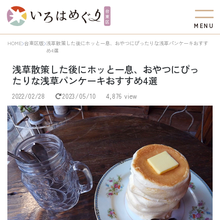
M
E
N
U
HOME
台東区版
浅草散策した後にホッと一息、おやつにぴったりな浅草パンケーキおすす
め4選
浅草散策した後にホッと一息、おやつにぴっ
たりな浅草パンケーキおすすめ4選
2022/02/28
2023/05/10
4,876 view