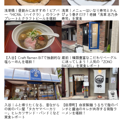
浅草橋｜昼飲みにおすすめ！ビアバ
浅草｜メニューはいなり寿司とかん
ー「HICRA.（ハイクラ）」のランチ
ぴょう巻きだけ！老舗「浅草 志乃多
プレートとクラフトビールを堪能
寿司」を実食
【入谷】Craft Ramen BiTで独創的な
蔵前｜種類豊富なこだわりベーグル
塩らーめんを堪能！
に迷ってしまう！人気の「ZONO
BAGEL」を実食レポート
入谷｜ふと帰りたくなる、昔ながら
【田原町】自家製麺 うるちで脂のパ
の街のパン屋「タカヤマベーカリ
ンチと醤油のキレが共存する背脂ラ
ー」ヒレカツサンド・パンドミなど
ーメンを堪能！
実食レポート